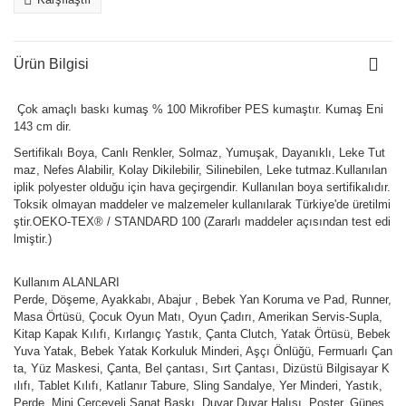
Ürün Bilgisi
Çok amaçlı baskı kumaş % 100 Mikrofiber PES kumaştır. Kumaş Eni
143 cm dir.
Sertifikalı Boya, Canlı Renkler, Solmaz, Yumuşak, Dayanıklı, Leke Tut
maz, Nefes Alabilir, Kolay Dikilebilir, Silinebilen, Leke tutmaz.Kullanılan
iplik polyester olduğu için hava geçirgendir. Kullanılan boya sertifikalıdır.
Toksik olmayan maddeler ve malzemeler kullanılarak Türkiye'de üretilmi
ştir.OEKO-TEX® / STANDARD 100 (Zararlı maddeler açısından test edi
lmiştir.)
Kullanım ALANLARI
Perde, Döşeme, Ayakkabı, Abajur , Bebek Yan Koruma ve Pad, Runner,
Masa Örtüsü, Çocuk Oyun Matı, Oyun Çadırı, Amerikan Servis-Supla,
Kitap Kapak Kılıfı, Kırlangıç Yastık, Çanta Clutch, Yatak Örtüsü, Bebek
Yuva Yatak, Bebek Yatak Korkuluk Minderi, Aşçı Önlüğü, Fermuarlı Çan
ta, Yüz Maskesi, Çanta, Bel çantası, Sırt Çantası, Dizüstü Bilgisayar K
ılıfı, Tablet Kılıfı, Katlanır Tabure, Sling Sandalye, Yer Minderi, Yastık,
Perde, Mini Çerçeveli Sanat Baskı, Duvar Duvar Halısı, Poster, Güneş