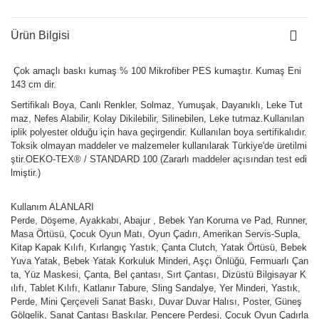
Ürün Bilgisi
Çok amaçlı baskı kumaş % 100 Mikrofiber PES kumaştır. Kumaş Eni
143 cm dir.
Sertifikalı Boya, Canlı Renkler, Solmaz, Yumuşak, Dayanıklı, Leke Tut
maz, Nefes Alabilir, Kolay Dikilebilir, Silinebilen, Leke tutmaz.Kullanılan
iplik polyester olduğu için hava geçirgendir. Kullanılan boya sertifikalıdır.
Toksik olmayan maddeler ve malzemeler kullanılarak Türkiye'de üretilmi
ştir.OEKO-TEX® / STANDARD 100 (Zararlı maddeler açısından test edi
lmiştir.)
Kullanım ALANLARI
Perde, Döşeme, Ayakkabı, Abajur , Bebek Yan Koruma ve Pad, Runner,
Masa Örtüsü, Çocuk Oyun Matı, Oyun Çadırı, Amerikan Servis-Supla,
Kitap Kapak Kılıfı, Kırlangıç Yastık, Çanta Clutch, Yatak Örtüsü, Bebek
Yuva Yatak, Bebek Yatak Korkuluk Minderi, Aşçı Önlüğü, Fermuarlı Çan
ta, Yüz Maskesi, Çanta, Bel çantası, Sırt Çantası, Dizüstü Bilgisayar K
ılıfı, Tablet Kılıfı, Katlanır Tabure, Sling Sandalye, Yer Minderi, Yastık,
Perde, Mini Çerçeveli Sanat Baskı, Duvar Duvar Halısı, Poster, Güneş
Gölgelik, Sanat Çantası Baskılar, Pencere Perdesi, Çocuk Oyun Çadırla