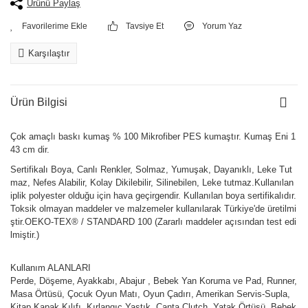
Ürünü Paylaş
Tavsiye Et
Yorum Yaz
Karşılaştır
Ürün Bilgisi
Çok amaçlı baskı kumaş % 100 Mikrofiber PES kumaştır. Kumaş Eni 1
43 cm dir.
Sertifikalı Boya, Canlı Renkler, Solmaz, Yumuşak, Dayanıklı, Leke Tut
maz, Nefes Alabilir, Kolay Dikilebilir, Silinebilen, Leke tutmaz.Kullanılan
iplik polyester olduğu için hava geçirgendir. Kullanılan boya sertifikalıdır.
Toksik olmayan maddeler ve malzemeler kullanılarak Türkiye'de üretilmi
ştir.OEKO-TEX® / STANDARD 100 (Zararlı maddeler açısından test edi
lmiştir.)
Kullanım ALANLARI
Perde, Döşeme, Ayakkabı, Abajur , Bebek Yan Koruma ve Pad, Runner,
Masa Örtüsü, Çocuk Oyun Matı, Oyun Çadırı, Amerikan Servis-Supla,
Kitap Kapak Kılıfı, Kırlangıç Yastık, Çanta Clutch, Yatak Örtüsü, Bebek