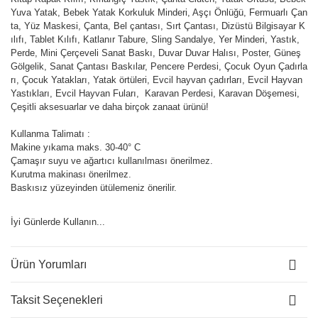
Yuva Yatak, Bebek Yatak Korkuluk Minderi, Aşçı Önlüğü, Fermuarlı Çan
ta, Yüz Maskesi, Çanta, Bel çantası, Sırt Çantası, Dizüstü Bilgisayar K
ılıfı, Tablet Kılıfı, Katlanır Tabure, Sling Sandalye, Yer Minderi, Yastık,
Perde, Mini Çerçeveli Sanat Baskı, Duvar Duvar Halısı, Poster, Güneş
Gölgelik, Sanat Çantası Baskılar, Pencere Perdesi, Çocuk Oyun Çadırla
rı, Çocuk Yatakları, Yatak örtüleri, Evcil hayvan çadırları, Evcil Hayvan
Yastıkları, Evcil Hayvan Fuları, Karavan Perdesi, Karavan Döşemesi,
Çeşitli aksesuarlar ve daha birçok zanaat ürünü!
Kullanma Talimatı :
Makine yıkama maks. 30-40° C
Çamaşır suyu ve ağartıcı kullanılması önerilmez.
Kurutma makinası önerilmez.
Baskısız yüzeyinden ütülemeniz önerilir.
İyi Günlerde Kullanın...
Ürün Yorumları
Taksit Seçenekleri