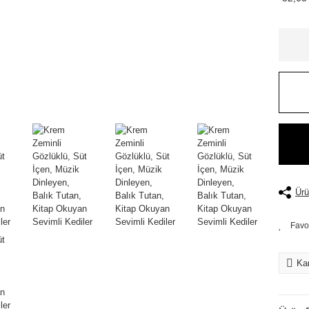
Ürü
Kar