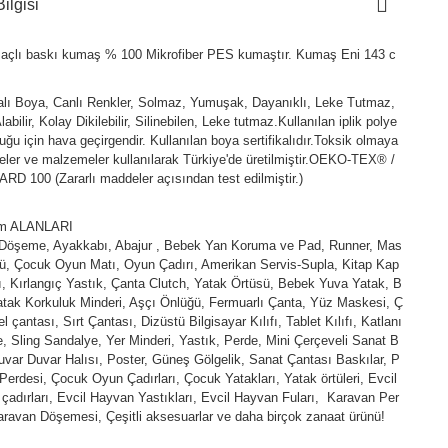
ilgisi
açlı baskı kumaş % 100 Mikrofiber PES kumaştır. Kumaş Eni 143 c
kalı Boya, Canlı Renkler, Solmaz, Yumuşak, Dayanıklı, Leke Tutmaz,
abilir, Kolay Dikilebilir, Silinebilen, Leke tutmaz.Kullanılan iplik polye
duğu için hava geçirgendir. Kullanılan boya sertifikalıdır.Toksik olmaya
ler ve malzemeler kullanılarak Türkiye'de üretilmiştir.OEKO-TEX® /
D 100 (Zararlı maddeler açısından test edilmiştir.)
ım ALANLARI
 Döşeme, Ayakkabı, Abajur , Bebek Yan Koruma ve Pad, Runner, Mas
ü, Çocuk Oyun Matı, Oyun Çadırı, Amerikan Servis-Supla, Kitap Kap
fı, Kırlangıç Yastık, Çanta Clutch, Yatak Örtüsü, Bebek Yuva Yatak, B
tak Korkuluk Minderi, Aşçı Önlüğü, Fermuarlı Çanta, Yüz Maskesi, Ç
l çantası, Sırt Çantası, Dizüstü Bilgisayar Kılıfı, Tablet Kılıfı, Katlanı
e, Sling Sandalye, Yer Minderi, Yastık, Perde, Mini Çerçeveli Sanat B
uvar Duvar Halısı, Poster, Güneş Gölgelik, Sanat Çantası Baskılar, P
Perdesi, Çocuk Oyun Çadırları, Çocuk Yatakları, Yatak örtüleri, Evcil
çadırları, Evcil Hayvan Yastıkları, Evcil Hayvan Fuları, Karavan Per
aravan Döşemesi, Çeşitli aksesuarlar ve daha birçok zanaat ürünü!