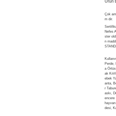
Ürün B
Çok am
m dir.
Sertifi
Nefes Al
ster ol
n madde
STANDAR
Kullan
Perde,
a Örtüs
ak Kılı
ebek Ya
anta, Be
r Tabur
askı, D
encere 
hayvan 
desi, K