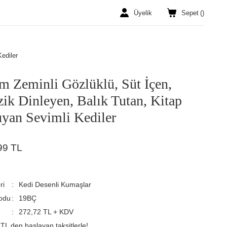
Üyelik
Sepet
(
)
ediler
m Zeminli Gözlüklü, Süt İçen,
ik Dinleyen, Balık Tutan, Kitap
yan Sevimli Kediler
99 TL
ri
Kedi Desenli Kumaşlar
odu
19BÇ
272,72 TL + KDV
TL den başlayan taksitlerle!