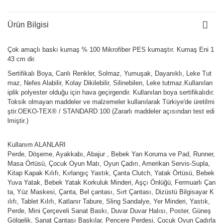
Ürün Bilgisi
Çok amaçlı baskı kumaş % 100 Mikrofiber PES kumaştır. Kumaş Eni 1
43 cm dir.
Sertifikalı Boya, Canlı Renkler, Solmaz, Yumuşak, Dayanıklı, Leke Tut
maz, Nefes Alabilir, Kolay Dikilebilir, Silinebilen, Leke tutmaz.Kullanılan
iplik polyester olduğu için hava geçirgendir. Kullanılan boya sertifikalıdır.
Toksik olmayan maddeler ve malzemeler kullanılarak Türkiye'de üretilmi
ştir.OEKO-TEX® / STANDARD 100 (Zararlı maddeler açısından test edi
lmiştir.)
Kullanım ALANLARI
Perde, Döşeme, Ayakkabı, Abajur , Bebek Yan Koruma ve Pad, Runner,
Masa Örtüsü, Çocuk Oyun Matı, Oyun Çadırı, Amerikan Servis-Supla,
Kitap Kapak Kılıfı, Kırlangıç Yastık, Çanta Clutch, Yatak Örtüsü, Bebek
Yuva Yatak, Bebek Yatak Korkuluk Minderi, Aşçı Önlüğü, Fermuarlı Çan
ta, Yüz Maskesi, Çanta, Bel çantası, Sırt Çantası, Dizüstü Bilgisayar K
ılıfı, Tablet Kılıfı, Katlanır Tabure, Sling Sandalye, Yer Minderi, Yastık,
Perde, Mini Çerçeveli Sanat Baskı, Duvar Duvar Halısı, Poster, Güneş
Gölgelik, Sanat Çantası Baskılar, Pencere Perdesi, Çocuk Oyun Çadırla