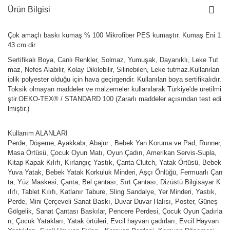
Ürün Bilgisi
Çok amaçlı baskı kumaş % 100 Mikrofiber PES kumaştır. Kumaş Eni 1
43 cm dir.
Sertifikalı Boya, Canlı Renkler, Solmaz, Yumuşak, Dayanıklı, Leke Tut
maz, Nefes Alabilir, Kolay Dikilebilir, Silinebilen, Leke tutmaz.Kullanılan
iplik polyester olduğu için hava geçirgendir. Kullanılan boya sertifikalıdır.
Toksik olmayan maddeler ve malzemeler kullanılarak Türkiye'de üretilmi
ştir.OEKO-TEX® / STANDARD 100 (Zararlı maddeler açısından test edi
lmiştir.)
Kullanım ALANLARI
Perde, Döşeme, Ayakkabı, Abajur , Bebek Yan Koruma ve Pad, Runner,
Masa Örtüsü, Çocuk Oyun Matı, Oyun Çadırı, Amerikan Servis-Supla,
Kitap Kapak Kılıfı, Kırlangıç Yastık, Çanta Clutch, Yatak Örtüsü, Bebek
Yuva Yatak, Bebek Yatak Korkuluk Minderi, Aşçı Önlüğü, Fermuarlı Çan
ta, Yüz Maskesi, Çanta, Bel çantası, Sırt Çantası, Dizüstü Bilgisayar K
ılıfı, Tablet Kılıfı, Katlanır Tabure, Sling Sandalye, Yer Minderi, Yastık,
Perde, Mini Çerçeveli Sanat Baskı, Duvar Duvar Halısı, Poster, Güneş
Gölgelik, Sanat Çantası Baskılar, Pencere Perdesi, Çocuk Oyun Çadırla
rı, Çocuk Yatakları, Yatak örtüleri, Evcil hayvan çadırları, Evcil Hayvan