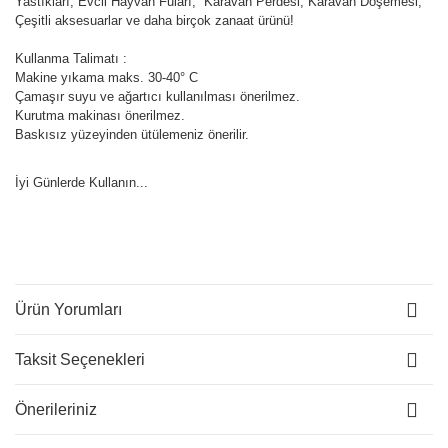
Yastıkları, Evcil Hayvan Fuları, Karavan Perdesi, Karavan Döşemesi,
Çeşitli aksesuarlar ve daha birçok zanaat ürünü!
Kullanma Talimatı :
Makine yıkama maks. 30-40° C
Çamaşır suyu ve ağartıcı kullanılması önerilmez.
Kurutma makinası önerilmez.
Baskısız yüzeyinden ütülemeniz önerilir.
İyi Günlerde Kullanın...
Ürün Yorumları
Taksit Seçenekleri
Önerileriniz