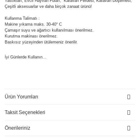
Yastıkları, Evcil Hayvan Fuları, Karavan Perdesi, Karavan Döşemesi,
Çeşitli aksesuarlar ve daha birçok zanaat ürünü!
Kullanma Talimatı :
Makine yıkama maks. 30-40° C
Çamaşır suyu ve ağartıcı kullanılması önerilmez.
Kurutma makinası önerilmez.
Baskısız yüzeyinden ütülemeniz önerilir.
İyi Günlerde Kullanın...
Ürün Yorumları
Taksit Seçenekleri
Önerileriniz