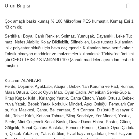
Ürün Bilgisi
Çok amaçlı baskı kumaş % 100 Mikrofiber PES kumaştır. Kumaş Eni 1
43 cm dir.
Sertifikalı Boya, Canlı Renkler, Solmaz, Yumuşak, Dayanıklı, Leke Tut
maz, Nefes Alabilir, Kolay Dikilebilir, Silinebilen, Leke tutmaz.Kullanılan
iplik polyester olduğu için hava geçirgendir. Kullanılan boya sertifikalıdır.
Toksik olmayan maddeler ve malzemeler kullanılarak Türkiye'de üretilmi
ştir.OEKO-TEX® / STANDARD 100 (Zararlı maddeler açısından test edi
lmiştir.)
Kullanım ALANLARI
Perde, Döşeme, Ayakkabı, Abajur , Bebek Yan Koruma ve Pad, Runner,
Masa Örtüsü, Çocuk Oyun Matı, Oyun Çadırı, Amerikan Servis-Supla,
Kitap Kapak Kılıfı, Kırlangıç Yastık, Çanta Clutch, Yatak Örtüsü, Bebek
Yuva Yatak, Bebek Yatak Korkuluk Minderi, Aşçı Önlüğü, Fermuarlı Çan
ta, Yüz Maskesi, Çanta, Bel çantası, Sırt Çantası, Dizüstü Bilgisayar K
ılıfı, Tablet Kılıfı, Katlanır Tabure, Sling Sandalye, Yer Minderi, Yastık,
Perde, Mini Çerçeveli Sanat Baskı, Duvar Duvar Halısı, Poster, Güneş
Gölgelik, Sanat Çantası Baskılar, Pencere Perdesi, Çocuk Oyun Çadırla
rı, Çocuk Yatakları, Yatak örtüleri, Evcil hayvan çadırları, Evcil Hayvan