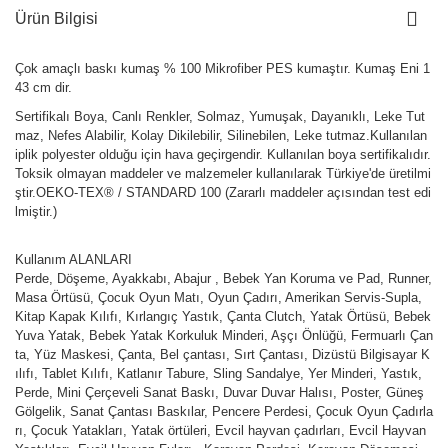
Ürün Bilgisi
Çok amaçlı baskı kumaş % 100 Mikrofiber PES kumaştır. Kumaş Eni 1
43 cm dir.
Sertifikalı Boya, Canlı Renkler, Solmaz, Yumuşak, Dayanıklı, Leke Tut
maz, Nefes Alabilir, Kolay Dikilebilir, Silinebilen, Leke tutmaz.Kullanılan
iplik polyester olduğu için hava geçirgendir. Kullanılan boya sertifikalıdır.
Toksik olmayan maddeler ve malzemeler kullanılarak Türkiye'de üretilmi
ştir.OEKO-TEX® / STANDARD 100 (Zararlı maddeler açısından test edi
lmiştir.)
Kullanım ALANLARI
Perde, Döşeme, Ayakkabı, Abajur , Bebek Yan Koruma ve Pad, Runner,
Masa Örtüsü, Çocuk Oyun Matı, Oyun Çadırı, Amerikan Servis-Supla,
Kitap Kapak Kılıfı, Kırlangıç Yastık, Çanta Clutch, Yatak Örtüsü, Bebek
Yuva Yatak, Bebek Yatak Korkuluk Minderi, Aşçı Önlüğü, Fermuarlı Çan
ta, Yüz Maskesi, Çanta, Bel çantası, Sırt Çantası, Dizüstü Bilgisayar K
ılıfı, Tablet Kılıfı, Katlanır Tabure, Sling Sandalye, Yer Minderi, Yastık,
Perde, Mini Çerçeveli Sanat Baskı, Duvar Duvar Halısı, Poster, Güneş
Gölgelik, Sanat Çantası Baskılar, Pencere Perdesi, Çocuk Oyun Çadırla
rı, Çocuk Yatakları, Yatak örtüleri, Evcil hayvan çadırları, Evcil Hayvan