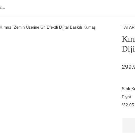
TATA
Kır
Dij
299,
Stok K
Fiyat
*32,05 