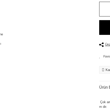
Ürü
Kar
Ürün B
Çok am
m dir.