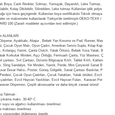
kalı Boya, Canlı Renkler, Solmaz, Yumuşak, Dayanıklı, Leke Tutmaz,
abilir, Kolay Dikilebilir, Silinebilen, Leke tutmaz.Kullanılan iplik polye
duğu için hava geçirgendir. Kullanılan boya sertifikalıdır.Toksik olmaya
ler ve malzemeler kullanılarak Türkiye'de üretilmiştir.OEKO-TEX® /
D 100 (Zararlı maddeler açısından test edilmiştir.)
ım ALANLARI
 Döşeme, Ayakkabı, Abajur , Bebek Yan Koruma ve Pad, Runner, Mas
ü, Çocuk Oyun Matı, Oyun Çadırı, Amerikan Servis-Supla, Kitap Kap
fı, Kırlangıç Yastık, Çanta Clutch, Yatak Örtüsü, Bebek Yuva Yatak, B
tak Korkuluk Minderi, Aşçı Önlüğü, Fermuarlı Çanta, Yüz Maskesi, Ç
l çantası, Sırt Çantası, Dizüstü Bilgisayar Kılıfı, Tablet Kılıfı, Katlanı
e, Sling Sandalye, Yer Minderi, Yastık, Perde, Mini Çerçeveli Sanat B
uvar Duvar Halısı, Poster, Güneş Gölgelik, Sanat Çantası Baskılar, P
Perdesi, Çocuk Oyun Çadırları, Çocuk Yatakları, Yatak örtüleri, Evcil
çadırları, Evcil Hayvan Yastıkları, Evcil Hayvan Fuları, Karavan Per
aravan Döşemesi, Çeşitli aksesuarlar ve daha birçok zanaat ürünü!
a Talimatı :
 yıkama maks. 30-40° C
 suyu ve ağartıcı kullanılması önerilmez.
a makinası önerilmez.
z yüzeyinden ütülemeniz önerilir.