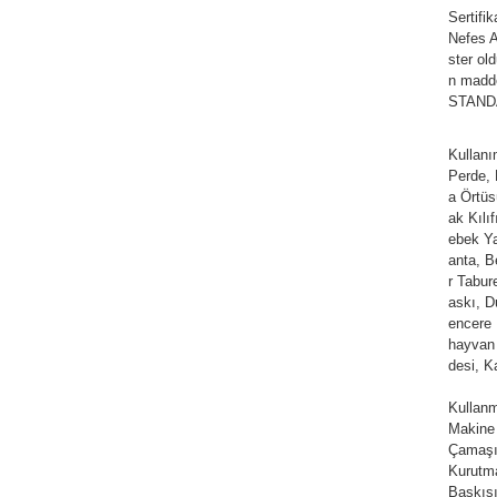
Sertifi
Nefes Al
ster ol
n madde
STANDAR
Kullan
Perde,
a Örtüs
ak Kılı
ebek Ya
anta, Be
r Tabur
askı, D
encere 
hayvan 
desi, K
Kullanm
Makine
Çamaşır
Kurutm
Baskısı