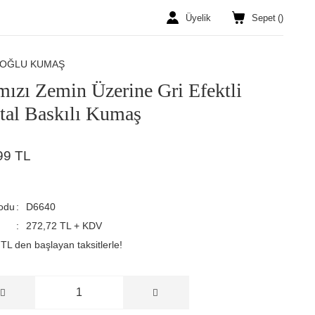
Üyelik
Sepet
(
)
ROĞLU KUMAŞ
mızı Zemin Üzerine Gri Efektli
ital Baskılı Kumaş
99 TL
odu
D6640
272,72 TL + KDV
TL den başlayan taksitlerle!