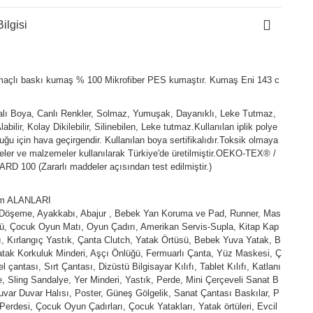
ilgisi
açlı baskı kumaş % 100 Mikrofiber PES kumaştır. Kumaş Eni 143 c
kalı Boya, Canlı Renkler, Solmaz, Yumuşak, Dayanıklı, Leke Tutmaz,
abilir, Kolay Dikilebilir, Silinebilen, Leke tutmaz.Kullanılan iplik polye
duğu için hava geçirgendir. Kullanılan boya sertifikalıdır.Toksik olmaya
ler ve malzemeler kullanılarak Türkiye'de üretilmiştir.OEKO-TEX® /
D 100 (Zararlı maddeler açısından test edilmiştir.)
ım ALANLARI
 Döşeme, Ayakkabı, Abajur , Bebek Yan Koruma ve Pad, Runner, Mas
ü, Çocuk Oyun Matı, Oyun Çadırı, Amerikan Servis-Supla, Kitap Kap
fı, Kırlangıç Yastık, Çanta Clutch, Yatak Örtüsü, Bebek Yuva Yatak, B
tak Korkuluk Minderi, Aşçı Önlüğü, Fermuarlı Çanta, Yüz Maskesi, Ç
l çantası, Sırt Çantası, Dizüstü Bilgisayar Kılıfı, Tablet Kılıfı, Katlanı
e, Sling Sandalye, Yer Minderi, Yastık, Perde, Mini Çerçeveli Sanat B
uvar Duvar Halısı, Poster, Güneş Gölgelik, Sanat Çantası Baskılar, P
Perdesi, Çocuk Oyun Çadırları, Çocuk Yatakları, Yatak örtüleri, Evcil