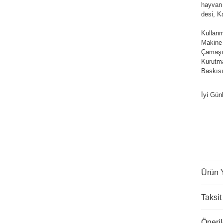
hayvan 
desi, K
Kullanm
Makine
Çamaşır
Kurutm
Baskısı
İyi Gün
Ürün 
Taksit
Öneril