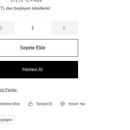
272,72 TL + KDV
TL den başlayan taksitlerle!
Sepete Ekle
Hemen Al
nü Paylaş
Tavsiye Et
Yorum Yaz
şılaştır