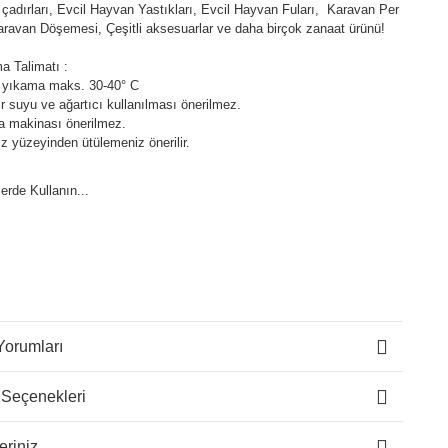
çadırları, Evcil Hayvan Yastıkları, Evcil Hayvan Fuları, Karavan Per
aravan Döşemesi, Çeşitli aksesuarlar ve daha birçok zanaat ürünü!
a Talimatı :
 yıkama maks. 30-40° C
 suyu ve ağartıcı kullanılması önerilmez.
a makinası önerilmez.
z yüzeyinden ütülemeniz önerilir.
lerde Kullanın...
Yorumları
 Seçenekleri
eriniz