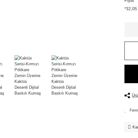
Fiyat
*32,05 
Ürü
Kar