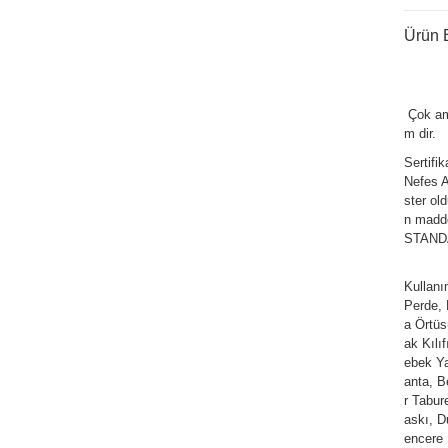
Ürün B
Çok am
m dir.
Sertifi
Nefes Al
ster ol
n madde
STANDAR
Kullan
Perde,
a Örtüs
ak Kılı
ebek Ya
anta, Be
r Tabur
askı, D
encere 