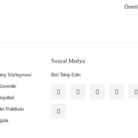
Öneril
Sosyal Medya
atış Sözleşmesi
Bizi Takip Edin
 Güvenlik
oşullari
ler Politikası
gula