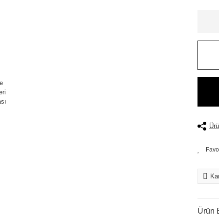
Ürü
Kar
Ürün B