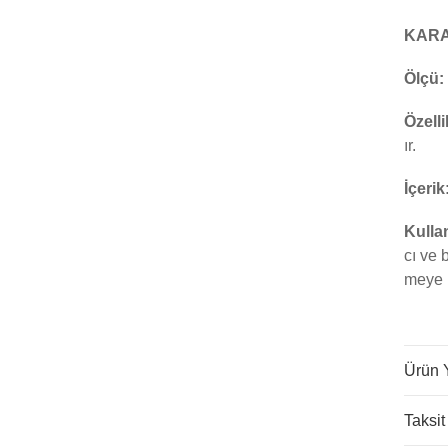
KARA
Ölçü:
Özelli
ır.
İçerik
Kulla
cı ve 
meye 
Ürün 
Taksit