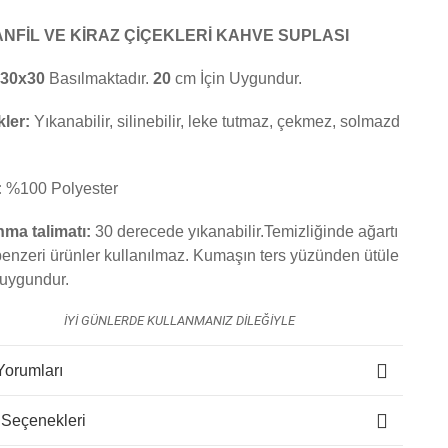
NFİL VE KİRAZ ÇİÇEKLERİ KAHVE SUPLASI
30x30
Basılmaktadır.
20
cm İçin Uygundur.
kler:
Yıkanabilir, silinebilir, leke tutmaz, çekmez, solmazd
:
%100 Polyester
nma talimatı:
30 derecede yıkanabilir.Temizliğinde ağartı
benzeri ürünler kullanılmaz. K
umaşın ters yüzünden ütüle
uygundur.
İYİ GÜNLERDE KULLANMANIZ DİLEĞİYLE
Yorumları
 Seçenekleri