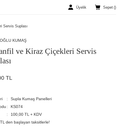
Üyelik
Sepet
(
)
ri Servis Suplası
ROĞLU KUMAŞ
anfil ve Kiraz Çiçekleri Servis
lası
00 TL
ri
Supla Kumaş Panelleri
odu
KS074
100,00 TL + KDV
TL den başlayan taksitlerle!