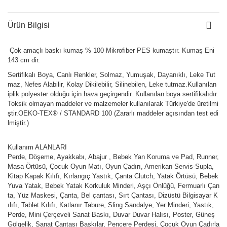
Ürün Bilgisi
Çok amaçlı baskı kumaş % 100 Mikrofiber PES kumaştır. Kumaş Eni
143 cm dir.
Sertifikalı Boya, Canlı Renkler, Solmaz, Yumuşak, Dayanıklı, Leke Tut
maz, Nefes Alabilir, Kolay Dikilebilir, Silinebilen, Leke tutmaz.Kullanılan
iplik polyester olduğu için hava geçirgendir. Kullanılan boya sertifikalıdır.
Toksik olmayan maddeler ve malzemeler kullanılarak Türkiye'de üretilmi
ştir.OEKO-TEX® / STANDARD 100 (Zararlı maddeler açısından test edi
lmiştir.)
Kullanım ALANLARI
Perde, Döşeme, Ayakkabı, Abajur , Bebek Yan Koruma ve Pad, Runner,
Masa Örtüsü, Çocuk Oyun Matı, Oyun Çadırı, Amerikan Servis-Supla,
Kitap Kapak Kılıfı, Kırlangıç Yastık, Çanta Clutch, Yatak Örtüsü, Bebek
Yuva Yatak, Bebek Yatak Korkuluk Minderi, Aşçı Önlüğü, Fermuarlı Çan
ta, Yüz Maskesi, Çanta, Bel çantası, Sırt Çantası, Dizüstü Bilgisayar K
ılıfı, Tablet Kılıfı, Katlanır Tabure, Sling Sandalye, Yer Minderi, Yastık,
Perde, Mini Çerçeveli Sanat Baskı, Duvar Duvar Halısı, Poster, Güneş
Gölgelik, Sanat Çantası Baskılar, Pencere Perdesi, Çocuk Oyun Çadırla