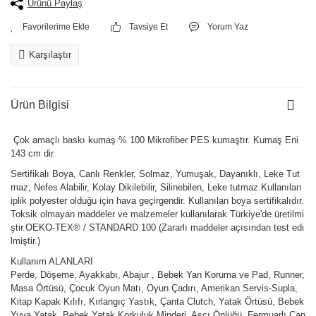
Ürünü Paylaş
Tavsiye Et
Yorum Yaz
Karşılaştır
Ürün Bilgisi
Çok amaçlı baskı kumaş % 100 Mikrofiber PES kumaştır. Kumaş Eni
143 cm dir.
Sertifikalı Boya, Canlı Renkler, Solmaz, Yumuşak, Dayanıklı, Leke Tut
maz, Nefes Alabilir, Kolay Dikilebilir, Silinebilen, Leke tutmaz.Kullanılan
iplik polyester olduğu için hava geçirgendir. Kullanılan boya sertifikalıdır.
Toksik olmayan maddeler ve malzemeler kullanılarak Türkiye'de üretilmi
ştir.OEKO-TEX® / STANDARD 100 (Zararlı maddeler açısından test edi
lmiştir.)
Kullanım ALANLARI
Perde, Döşeme, Ayakkabı, Abajur , Bebek Yan Koruma ve Pad, Runner,
Masa Örtüsü, Çocuk Oyun Matı, Oyun Çadırı, Amerikan Servis-Supla,
Kitap Kapak Kılıfı, Kırlangıç Yastık, Çanta Clutch, Yatak Örtüsü, Bebek
Yuva Yatak, Bebek Yatak Korkuluk Minderi, Aşçı Önlüğü, Fermuarlı Çan