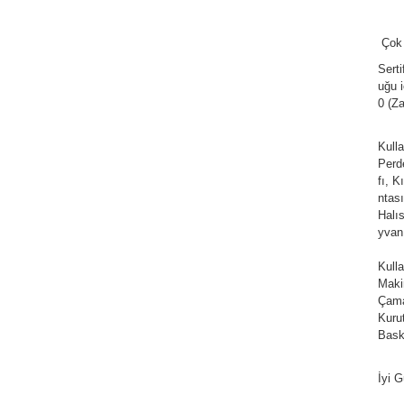
Çok
Serti
uğu 
0 (Za
Kull
Perd
fı, 
ntası
Halı
yvan
Kull
Maki
Çama
Kuru
Bask
İyi G