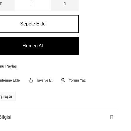
Sepete Ekle
Hemen Al
nü Paylaş
Tavsiye Et
Yorum Yaz
şılaştır
ilgisi