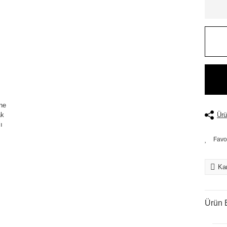
Ürü
Kar
Ürün B