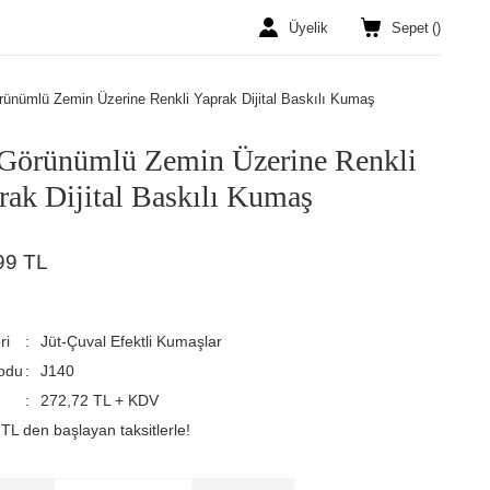
Üyelik
Sepet
(
)
rünümlü Zemin Üzerine Renkli Yaprak Dijital Baskılı Kumaş
 Görünümlü Zemin Üzerine Renkli
rak Dijital Baskılı Kumaş
99 TL
ri
Jüt-Çuval Efektli Kumaşlar
odu
J140
272,72 TL + KDV
TL den başlayan taksitlerle!