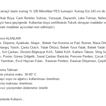
 amaçlı baskı kumaş % 100 Mikrofiber PES kumaştır. Kumaş Eni 143 cm dir.
fikalı Boya, Canlı Renkler, Solmaz, Yumuşak, Dayanıklı, Leke Tutmaz, Nefes Alab
için hava geçirgendir. Kullanılan boya sertifikalıdır.Toksik olmayan maddele
rarlı maddeler açısından test edilmiştir.)
anım ALANLARI
e, Döşeme, Ayakkabı, Abajur , Bebek Yan Koruma ve Pad, Runner, Masa Örtü
Kırlangıç Yastık, Çanta Clutch, Yatak Örtüsü, Bebek Yuva Yatak, Bebek Yatak
, Sırt Çantası, Dizüstü Bilgisayar Kılıfı, Tablet Kılıfı, Katlanır Tabure, Slin
sı, Poster, Güneş Gölgelik, Sanat Çantası Baskılar, Pencere Perdesi, Çocuk Oyu
 Yastıkları, Evcil Hayvan Fuları, Karavan Perdesi, Karavan Döşemesi, Çeşitl
anma Talimatı :
ne yıkama maks. 30-40° C
şır suyu ve ağartıcı kullanılması önerilmez.
tma makinası önerilmez.
ısız yüzeyinden ütülemeniz önerilir.
ünlerde Kullanın...