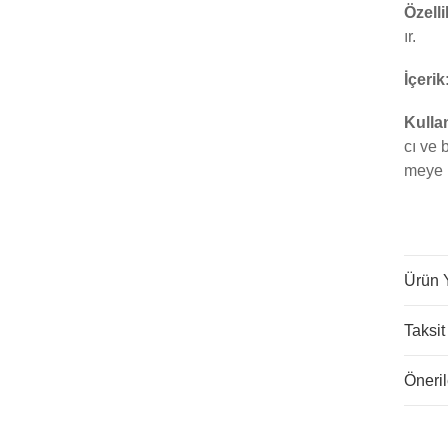
Özelli
ır.
İçerik
Kulla
cı ve 
meye 
Ürün 
Taksit
Öneril