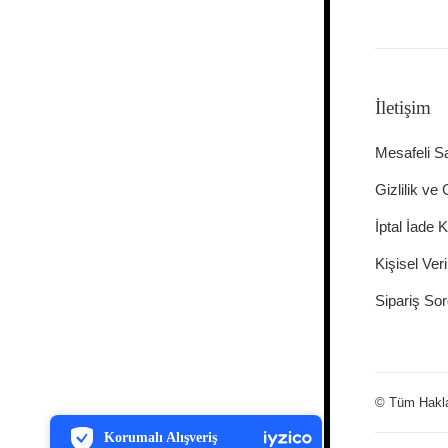
İletişim
Mesafeli S
Gizlilik ve
İptal İade K
Kişisel Veri
Sipariş Sor
PCI-DSS Ödeme Güvenliği
© Tüm Hakları
7/24 Canlı Destek
Korumalı Alışveriş