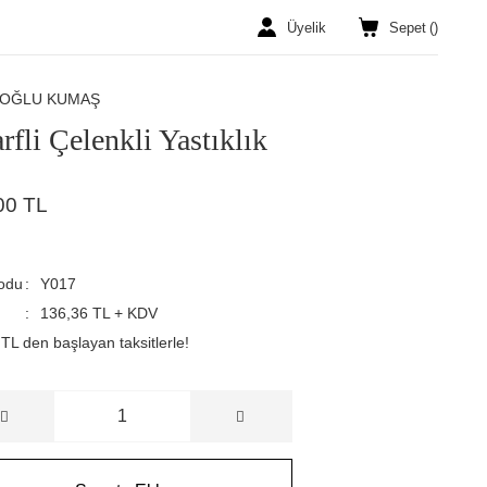
Üyelik
Sepet
(
)
ROĞLU KUMAŞ
rfli Çelenkli Yastıklık
00 TL
odu
Y017
136,36 TL + KDV
TL den başlayan taksitlerle!