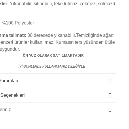
kler:
Yıkanabilir, silinebilir, leke tutmaz, çekmez, solmazd
:
%100 Polyester
nma talimatı:
30 derecede yıkanabilir.Temizliğinde ağartı
benzeri ürünler kullanılmaz. K
umaşın ters yüzünden ütüle
uygundur.
ÖN YÜZ OLARAK SATILMAKTADIR
İYİ GÜNLERDE KULLANMANIZ DİLEĞİYLE
Yorumları
 Seçenekleri
eriniz