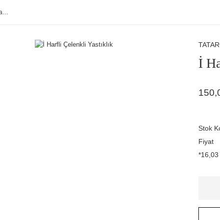
TATA
İ Ha
150,
Stok K
Fiyat
*16,03 