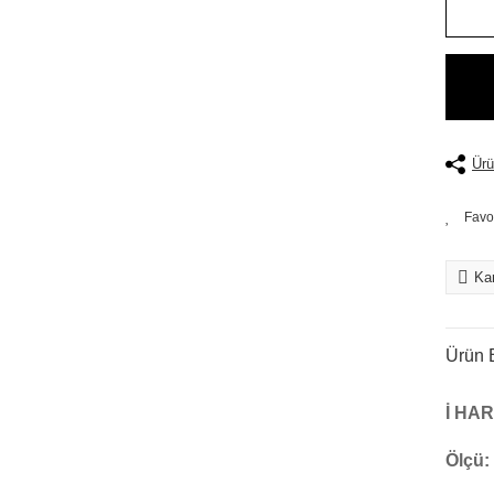
Ürü
Kar
Ürün B
İ HA
Ölçü: