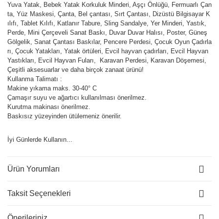
Yuva Yatak, Bebek Yatak Korkuluk Minderi, Aşçı Önlüğü, Fermuarlı Çan
ta, Yüz Maskesi, Çanta, Bel çantası, Sırt Çantası, Dizüstü Bilgisayar K
ılıfı, Tablet Kılıfı, Katlanır Tabure, Sling Sandalye, Yer Minderi, Yastık,
Perde, Mini Çerçeveli Sanat Baskı, Duvar Duvar Halısı, Poster, Güneş
Gölgelik, Sanat Çantası Baskılar, Pencere Perdesi, Çocuk Oyun Çadırla
rı, Çocuk Yatakları, Yatak örtüleri, Evcil hayvan çadırları, Evcil Hayvan
Yastıkları, Evcil Hayvan Fuları, Karavan Perdesi, Karavan Döşemesi,
Çeşitli aksesuarlar ve daha birçok zanaat ürünü!
Kullanma Talimatı :
Makine yıkama maks. 30-40° C
Çamaşır suyu ve ağartıcı kullanılması önerilmez.
Kurutma makinası önerilmez.
Baskısız yüzeyinden ütülemeniz önerilir.
İyi Günlerde Kullanın...
Ürün Yorumları
Taksit Seçenekleri
Önerileriniz