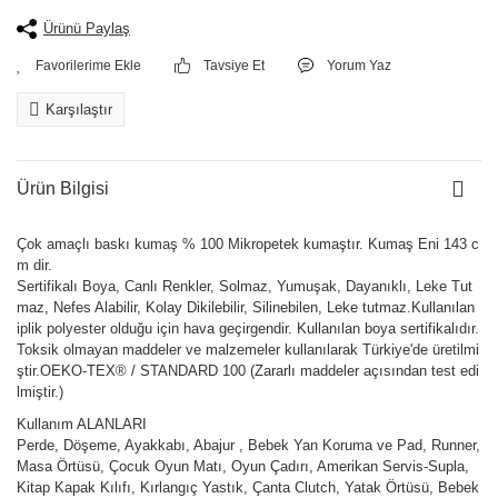
Ürünü Paylaş
Tavsiye Et
Yorum Yaz
Karşılaştır
Ürün Bilgisi
Çok amaçlı baskı kumaş % 100 Mikropetek kumaştır. Kumaş Eni 143 c
m dir.
Sertifikalı Boya, Canlı Renkler, Solmaz, Yumuşak, Dayanıklı, Leke Tut
maz, Nefes Alabilir, Kolay Dikilebilir, Silinebilen, Leke tutmaz.Kullanılan
iplik polyester olduğu için hava geçirgendir. Kullanılan boya sertifikalıdır.
Toksik olmayan maddeler ve malzemeler kullanılarak Türkiye'de üretilmi
ştir.OEKO-TEX® / STANDARD 100 (Zararlı maddeler açısından test edi
lmiştir.)
Kullanım ALANLARI
Perde, Döşeme, Ayakkabı, Abajur , Bebek Yan Koruma ve Pad, Runner,
Masa Örtüsü, Çocuk Oyun Matı, Oyun Çadırı, Amerikan Servis-Supla,
Kitap Kapak Kılıfı, Kırlangıç Yastık, Çanta Clutch, Yatak Örtüsü, Bebek