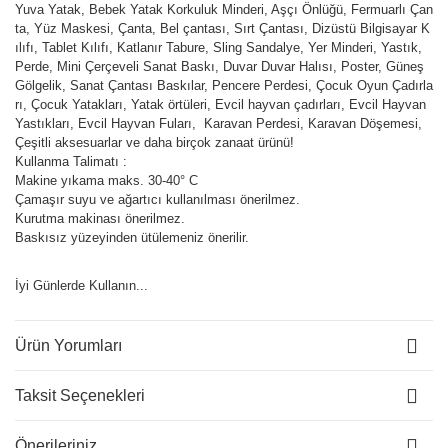
Yuva Yatak, Bebek Yatak Korkuluk Minderi, Aşçı Önlüğü, Fermuarlı Çan
ta, Yüz Maskesi, Çanta, Bel çantası, Sırt Çantası, Dizüstü Bilgisayar K
ılıfı, Tablet Kılıfı, Katlanır Tabure, Sling Sandalye, Yer Minderi, Yastık,
Perde, Mini Çerçeveli Sanat Baskı, Duvar Duvar Halısı, Poster, Güneş
Gölgelik, Sanat Çantası Baskılar, Pencere Perdesi, Çocuk Oyun Çadırla
rı, Çocuk Yatakları, Yatak örtüleri, Evcil hayvan çadırları, Evcil Hayvan
Yastıkları, Evcil Hayvan Fuları, Karavan Perdesi, Karavan Döşemesi,
Çeşitli aksesuarlar ve daha birçok zanaat ürünü!
Kullanma Talimatı :
Makine yıkama maks. 30-40° C
Çamaşır suyu ve ağartıcı kullanılması önerilmez.
Kurutma makinası önerilmez.
Baskısız yüzeyinden ütülemeniz önerilir.
İyi Günlerde Kullanın...
Ürün Yorumları
Taksit Seçenekleri
Önerileriniz