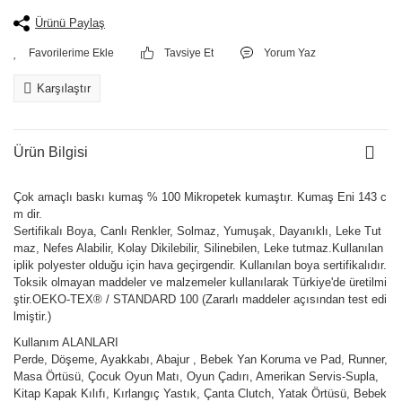
Ürünü Paylaş
Tavsiye Et
Yorum Yaz
Karşılaştır
Ürün Bilgisi
Çok amaçlı baskı kumaş % 100 Mikropetek kumaştır. Kumaş Eni 143 c
m dir.
Sertifikalı Boya, Canlı Renkler, Solmaz, Yumuşak, Dayanıklı, Leke Tut
maz, Nefes Alabilir, Kolay Dikilebilir, Silinebilen, Leke tutmaz.Kullanılan
iplik polyester olduğu için hava geçirgendir. Kullanılan boya sertifikalıdır.
Toksik olmayan maddeler ve malzemeler kullanılarak Türkiye'de üretilmi
ştir.OEKO-TEX® / STANDARD 100 (Zararlı maddeler açısından test edi
lmiştir.)
Kullanım ALANLARI
Perde, Döşeme, Ayakkabı, Abajur , Bebek Yan Koruma ve Pad, Runner,
Masa Örtüsü, Çocuk Oyun Matı, Oyun Çadırı, Amerikan Servis-Supla,
Kitap Kapak Kılıfı, Kırlangıç Yastık, Çanta Clutch, Yatak Örtüsü, Bebek