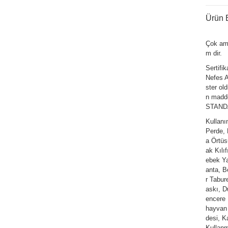
Ürün B
Çok am
m dir.
Sertifi
Nefes Al
ster ol
n madde
STANDAR
Kullan
Perde,
a Örtüs
ak Kılı
ebek Ya
anta, Be
r Tabur
askı, D
encere 
hayvan 
desi, K
Kullanm