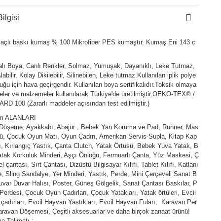
ilgisi
açlı baskı kumaş % 100 Mikrofiber PES kumaştır. Kumaş Eni 143 c
kalı Boya, Canlı Renkler, Solmaz, Yumuşak, Dayanıklı, Leke Tutmaz,
abilir, Kolay Dikilebilir, Silinebilen, Leke tutmaz.Kullanılan iplik polye
duğu için hava geçirgendir. Kullanılan boya sertifikalıdır.Toksik olmaya
ler ve malzemeler kullanılarak Türkiye'de üretilmiştir.OEKO-TEX® /
D 100 (Zararlı maddeler açısından test edilmiştir.)
ım ALANLARI
 Döşeme, Ayakkabı, Abajur , Bebek Yan Koruma ve Pad, Runner, Mas
ü, Çocuk Oyun Matı, Oyun Çadırı, Amerikan Servis-Supla, Kitap Kap
fı, Kırlangıç Yastık, Çanta Clutch, Yatak Örtüsü, Bebek Yuva Yatak, B
tak Korkuluk Minderi, Aşçı Önlüğü, Fermuarlı Çanta, Yüz Maskesi, Ç
l çantası, Sırt Çantası, Dizüstü Bilgisayar Kılıfı, Tablet Kılıfı, Katlanı
e, Sling Sandalye, Yer Minderi, Yastık, Perde, Mini Çerçeveli Sanat B
uvar Duvar Halısı, Poster, Güneş Gölgelik, Sanat Çantası Baskılar, P
Perdesi, Çocuk Oyun Çadırları, Çocuk Yatakları, Yatak örtüleri, Evcil
çadırları, Evcil Hayvan Yastıkları, Evcil Hayvan Fuları, Karavan Per
aravan Döşemesi, Çeşitli aksesuarlar ve daha birçok zanaat ürünü!
a Talimatı :