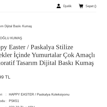
Üyelik
Sepet
(
)
rım Dijital Baskı Kumaş
ROĞLU KUMAŞ
py Easter / Paskalya Stilize
ekler İçinde Yumurtalar Çok Amaçlı
oratif Tasarım Dijital Baskı Kumaş
99 TL
ri
HAPPY EASTER / Paskalya Koleksiyonu
odu
PSK51