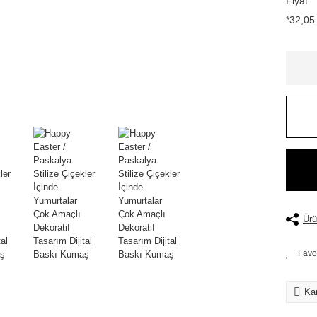
Fiyat
*32,05 
Ürü
Kar