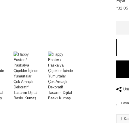
Fiyat
*32,05 
Ürü
Kar