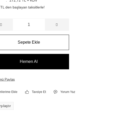
272,72 TL + KDV
TL den başlayan taksitlerle!
Sepete Ekle
Hemen Al
nü Paylaş
Tavsiye Et
Yorum Yaz
şılaştır