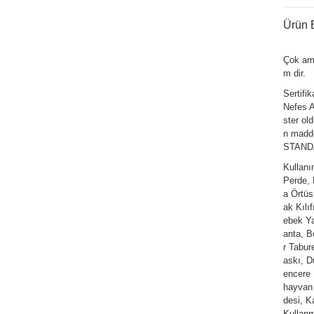
Ürün B
Çok am
m dir.
Sertifi
Nefes Al
ster ol
n madde
STANDAR
Kullan
Perde,
a Örtüs
ak Kılı
ebek Ya
anta, Be
r Tabur
askı, D
encere 
hayvan 
desi, K
Kullanm