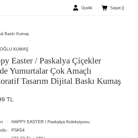
Üyelik
Sepet
(
)
ital Baskı Kumaş
ROĞLU KUMAŞ
py Easter / Paskalya Çiçekler
nde Yumurtalar Çok Amaçlı
oratif Tasarım Dijital Baskı Kumaş
99 TL
ri
HAPPY EASTER / Paskalya Koleksiyonu
odu
PSK54