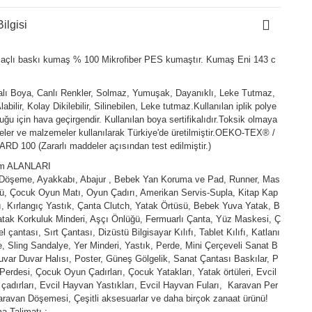
ilgisi
açlı baskı kumaş % 100 Mikrofiber PES kumaştır. Kumaş Eni 143 c
kalı Boya, Canlı Renkler, Solmaz, Yumuşak, Dayanıklı, Leke Tutmaz,
abilir, Kolay Dikilebilir, Silinebilen, Leke tutmaz.Kullanılan iplik polye
duğu için hava geçirgendir. Kullanılan boya sertifikalıdır.Toksik olmaya
ler ve malzemeler kullanılarak Türkiye'de üretilmiştir.OEKO-TEX® /
D 100 (Zararlı maddeler açısından test edilmiştir.)
ım ALANLARI
 Döşeme, Ayakkabı, Abajur , Bebek Yan Koruma ve Pad, Runner, Mas
ü, Çocuk Oyun Matı, Oyun Çadırı, Amerikan Servis-Supla, Kitap Kap
fı, Kırlangıç Yastık, Çanta Clutch, Yatak Örtüsü, Bebek Yuva Yatak, B
tak Korkuluk Minderi, Aşçı Önlüğü, Fermuarlı Çanta, Yüz Maskesi, Ç
l çantası, Sırt Çantası, Dizüstü Bilgisayar Kılıfı, Tablet Kılıfı, Katlanı
e, Sling Sandalye, Yer Minderi, Yastık, Perde, Mini Çerçeveli Sanat B
uvar Duvar Halısı, Poster, Güneş Gölgelik, Sanat Çantası Baskılar, P
Perdesi, Çocuk Oyun Çadırları, Çocuk Yatakları, Yatak örtüleri, Evcil
çadırları, Evcil Hayvan Yastıkları, Evcil Hayvan Fuları, Karavan Per
aravan Döşemesi, Çeşitli aksesuarlar ve daha birçok zanaat ürünü!
a Talimatı :