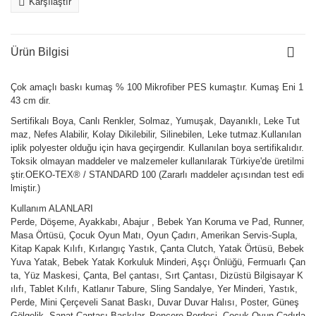
Karşılaştır
Ürün Bilgisi
Çok amaçlı baskı kumaş % 100 Mikrofiber PES kumaştır. Kumaş Eni 1
43 cm dir.
Sertifikalı Boya, Canlı Renkler, Solmaz, Yumuşak, Dayanıklı, Leke Tut
maz, Nefes Alabilir, Kolay Dikilebilir, Silinebilen, Leke tutmaz.Kullanılan
iplik polyester olduğu için hava geçirgendir. Kullanılan boya sertifikalıdır.
Toksik olmayan maddeler ve malzemeler kullanılarak Türkiye'de üretilmi
ştir.OEKO-TEX® / STANDARD 100 (Zararlı maddeler açısından test edi
lmiştir.)
Kullanım ALANLARI
Perde, Döşeme, Ayakkabı, Abajur , Bebek Yan Koruma ve Pad, Runner,
Masa Örtüsü, Çocuk Oyun Matı, Oyun Çadırı, Amerikan Servis-Supla,
Kitap Kapak Kılıfı, Kırlangıç Yastık, Çanta Clutch, Yatak Örtüsü, Bebek
Yuva Yatak, Bebek Yatak Korkuluk Minderi, Aşçı Önlüğü, Fermuarlı Çan
ta, Yüz Maskesi, Çanta, Bel çantası, Sırt Çantası, Dizüstü Bilgisayar K
ılıfı, Tablet Kılıfı, Katlanır Tabure, Sling Sandalye, Yer Minderi, Yastık,
Perde, Mini Çerçeveli Sanat Baskı, Duvar Duvar Halısı, Poster, Güneş
Gölgelik, Sanat Çantası Baskılar, Pencere Perdesi, Çocuk Oyun Çadırla