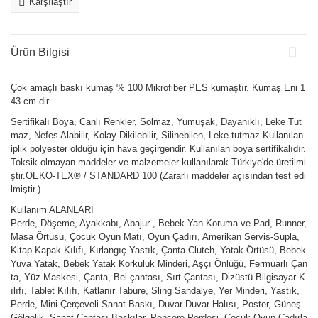
Karşılaştır
Ürün Bilgisi
Çok amaçlı baskı kumaş % 100 Mikrofiber PES kumaştır. Kumaş Eni 1
43 cm dir.
Sertifikalı Boya, Canlı Renkler, Solmaz, Yumuşak, Dayanıklı, Leke Tut
maz, Nefes Alabilir, Kolay Dikilebilir, Silinebilen, Leke tutmaz.Kullanılan
iplik polyester olduğu için hava geçirgendir. Kullanılan boya sertifikalıdır.
Toksik olmayan maddeler ve malzemeler kullanılarak Türkiye'de üretilmi
ştir.OEKO-TEX® / STANDARD 100 (Zararlı maddeler açısından test edi
lmiştir.)
Kullanım ALANLARI
Perde, Döşeme, Ayakkabı, Abajur , Bebek Yan Koruma ve Pad, Runner,
Masa Örtüsü, Çocuk Oyun Matı, Oyun Çadırı, Amerikan Servis-Supla,
Kitap Kapak Kılıfı, Kırlangıç Yastık, Çanta Clutch, Yatak Örtüsü, Bebek
Yuva Yatak, Bebek Yatak Korkuluk Minderi, Aşçı Önlüğü, Fermuarlı Çan
ta, Yüz Maskesi, Çanta, Bel çantası, Sırt Çantası, Dizüstü Bilgisayar K
ılıfı, Tablet Kılıfı, Katlanır Tabure, Sling Sandalye, Yer Minderi, Yastık,
Perde, Mini Çerçeveli Sanat Baskı, Duvar Duvar Halısı, Poster, Güneş
Gölgelik, Sanat Çantası Baskılar, Pencere Perdesi, Çocuk Oyun Çadırla