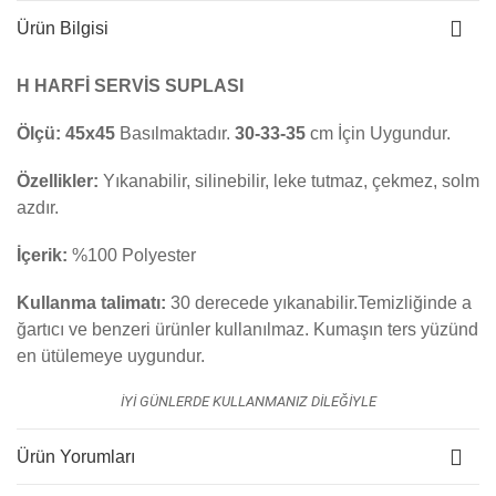
Ürün Bilgisi
H HARFİ SERVİS SUPLASI
Ölçü:
45x45
Basılmaktadır.
30-33-35
cm İçin Uygundur.
Özellikler:
Yıkanabilir, silinebilir, leke tutmaz, çekmez, solm
azdır.
İçerik:
%100 Polyester
Kullanma talimatı:
30 derecede yıkanabilir.Temizliğinde a
ğartıcı ve benzeri ürünler kullanılmaz. K
umaşın ters yüzünd
en ütülemeye uygundur.
İYİ GÜNLERDE KULLANMANIZ DİLEĞİYLE
Ürün Yorumları