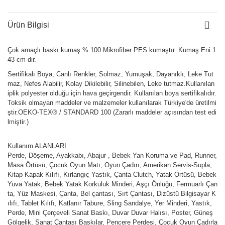
Ürün Bilgisi
Çok amaçlı baskı kumaş % 100 Mikrofiber PES kumaştır. Kumaş Eni 1
43 cm dir.
Sertifikalı Boya, Canlı Renkler, Solmaz, Yumuşak, Dayanıklı, Leke Tut
maz, Nefes Alabilir, Kolay Dikilebilir, Silinebilen, Leke tutmaz.Kullanılan
iplik polyester olduğu için hava geçirgendir. Kullanılan boya sertifikalıdır.
Toksik olmayan maddeler ve malzemeler kullanılarak Türkiye'de üretilmi
ştir.OEKO-TEX® / STANDARD 100 (Zararlı maddeler açısından test edi
lmiştir.)
Kullanım ALANLARI
Perde, Döşeme, Ayakkabı, Abajur , Bebek Yan Koruma ve Pad, Runner,
Masa Örtüsü, Çocuk Oyun Matı, Oyun Çadırı, Amerikan Servis-Supla,
Kitap Kapak Kılıfı, Kırlangıç Yastık, Çanta Clutch, Yatak Örtüsü, Bebek
Yuva Yatak, Bebek Yatak Korkuluk Minderi, Aşçı Önlüğü, Fermuarlı Çan
ta, Yüz Maskesi, Çanta, Bel çantası, Sırt Çantası, Dizüstü Bilgisayar K
ılıfı, Tablet Kılıfı, Katlanır Tabure, Sling Sandalye, Yer Minderi, Yastık,
Perde, Mini Çerçeveli Sanat Baskı, Duvar Duvar Halısı, Poster, Güneş
Gölgelik, Sanat Çantası Baskılar, Pencere Perdesi, Çocuk Oyun Çadırla