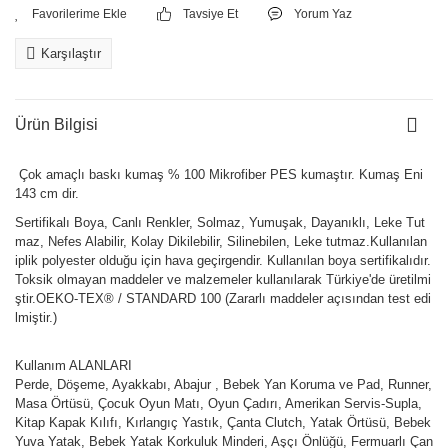
Tavsiye Et
Yorum Yaz
Karşılaştır
Ürün Bilgisi
Çok amaçlı baskı kumaş % 100 Mikrofiber PES kumaştır. Kumaş Eni
143 cm dir.
Sertifikalı Boya, Canlı Renkler, Solmaz, Yumuşak, Dayanıklı, Leke Tut
maz, Nefes Alabilir, Kolay Dikilebilir, Silinebilen, Leke tutmaz.Kullanılan
iplik polyester olduğu için hava geçirgendir. Kullanılan boya sertifikalıdır.
Toksik olmayan maddeler ve malzemeler kullanılarak Türkiye'de üretilmi
ştir.OEKO-TEX® / STANDARD 100 (Zararlı maddeler açısından test edi
lmiştir.)
Kullanım ALANLARI
Perde, Döşeme, Ayakkabı, Abajur , Bebek Yan Koruma ve Pad, Runner,
Masa Örtüsü, Çocuk Oyun Matı, Oyun Çadırı, Amerikan Servis-Supla,
Kitap Kapak Kılıfı, Kırlangıç Yastık, Çanta Clutch, Yatak Örtüsü, Bebek
Yuva Yatak, Bebek Yatak Korkuluk Minderi, Aşçı Önlüğü, Fermuarlı Çan