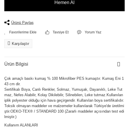
Hemen Al
Ürünü Paylaş
Tavsiye Et
Yorum Yaz
Karşılaştır
Ürün Bilgisi
Çok amaçlı baskı kumaş % 100 Mikrofiber PES kumaştır. Kumaş Eni 1
43 cm dir.
Sertifikalı Boya, Canlı Renkler, Solmaz, Yumuşak, Dayanıklı, Leke Tut
maz, Nefes Alabilir, Kolay Dikilebilir, Silinebilen, Leke tutmaz.Kullanılan
iplik polyester olduğu için hava geçirgendir. Kullanılan boya sertifikalıdır.
Toksik olmayan maddeler ve malzemeler kullanılarak Türkiye'de üretilmi
ştir.OEKO-TEX® / STANDARD 100 (Zararlı maddeler açısından test edi
lmiştir.)
Kullanım ALANLARI