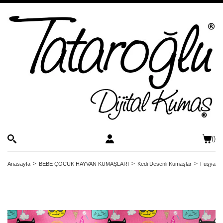
(
)
Anasayfa
BEBE ÇOCUK HAYVAN KUMAŞLARI
Kedi Desenli Kumaşlar
Fuşya Pe