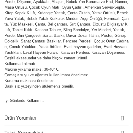
Perde, Döşeme, Ayakkabı, Abajur , Bebek Yan Koruma ve Pad, Runner,
Masa Örtüsü, Çocuk Oyun Matı, Oyun Çadırı, Amerikan Servis-Supla,
Kitap Kapak Kılıfı, Kırlangıç Yastık, Çanta Clutch, Yatak Örtüsü, Bebek
Yuva Yatak, Bebek Yatak Korkuluk Minderi, Aşçı Önlüğü, Fermuarlı Çan
ta, Yüz Maskesi, Çanta, Bel çantası, Sırt Çantası, Dizüstü Bilgisayar K
ılıfı, Tablet Kılıfı, Katlanır Tabure, Sling Sandalye, Yer Minderi, Yastık,
Perde, Mini Çerçeveli Sanat Baskı, Duvar Duvar Halısı, Poster, Güneş
Gölgelik, Sanat Çantası Baskılar, Pencere Perdesi, Çocuk Oyun Çadırla
rı, Çocuk Yatakları, Yatak örtüleri, Evcil hayvan çadırları, Evcil Hayvan
Yastıkları, Evcil Hayvan Fuları, Karavan Perdesi, Karavan Döşemesi,
Çeşitli aksesuarlar ve daha birçok zanaat ürünü!
Kullanma Talimatı :
Makine yıkama maks. 30-40° C
Çamaşır suyu ve ağartıcı kullanılması önerilmez.
Kurutma makinası önerilmez.
Baskısız yüzeyinden ütülemeniz önerilir.
İyi Günlerde Kullanın...
Ürün Yorumları
Taksit Seçenekleri