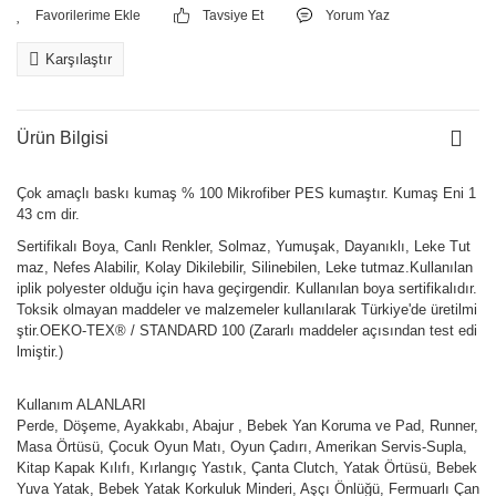
Tavsiye Et
Yorum Yaz
Karşılaştır
Ürün Bilgisi
Çok amaçlı baskı kumaş % 100 Mikrofiber PES kumaştır. Kumaş Eni 1
43 cm dir.
Sertifikalı Boya, Canlı Renkler, Solmaz, Yumuşak, Dayanıklı, Leke Tut
maz, Nefes Alabilir, Kolay Dikilebilir, Silinebilen, Leke tutmaz.Kullanılan
iplik polyester olduğu için hava geçirgendir. Kullanılan boya sertifikalıdır.
Toksik olmayan maddeler ve malzemeler kullanılarak Türkiye'de üretilmi
ştir.OEKO-TEX® / STANDARD 100 (Zararlı maddeler açısından test edi
lmiştir.)
Kullanım ALANLARI
Perde, Döşeme, Ayakkabı, Abajur , Bebek Yan Koruma ve Pad, Runner,
Masa Örtüsü, Çocuk Oyun Matı, Oyun Çadırı, Amerikan Servis-Supla,
Kitap Kapak Kılıfı, Kırlangıç Yastık, Çanta Clutch, Yatak Örtüsü, Bebek
Yuva Yatak, Bebek Yatak Korkuluk Minderi, Aşçı Önlüğü, Fermuarlı Çan