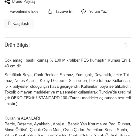
Ürünü Paylaş
Tavsiye Et
Yorum Yaz
Karşılaştır
Ürün Bilgisi
Çok amaçlı baskı kumaş % 100 Mikrofiber PES kumaştır. Kumaş Eni 1
43 cm dir.
Sertifikalı Boya, Canlı Renkler, Solmaz, Yumuşak, Dayanıklı, Leke Tut
maz, Nefes Alabilir, Kolay Dikilebilir, Silinebilen, Leke tutmaz.Kullanılan
iplik polyester olduğu için hava geçirgendir. Kullanılan boya sertifikalıdır.
Toksik olmayan maddeler ve malzemeler kullanılarak Türkiye'de üretilmi
ştir.OEKO-TEX® / STANDARD 100 (Zararlı maddeler açısından test edi
lmiştir.)
Kullanım ALANLARI
Perde, Döşeme, Ayakkabı, Abajur , Bebek Yan Koruma ve Pad, Runner,
Masa Örtüsü, Çocuk Oyun Matı, Oyun Çadırı, Amerikan Servis-Supla,
Kitap Kapak Kılıfı, Kırlangıç Yastık, Çanta Clutch, Yatak Örtüsü, Bebek