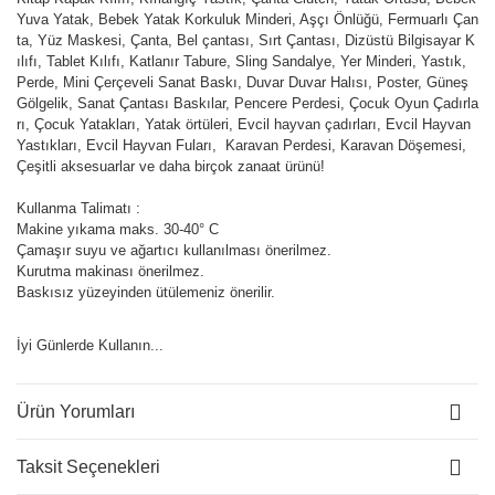
Yuva Yatak, Bebek Yatak Korkuluk Minderi, Aşçı Önlüğü, Fermuarlı Çan
ta, Yüz Maskesi, Çanta, Bel çantası, Sırt Çantası, Dizüstü Bilgisayar K
ılıfı, Tablet Kılıfı, Katlanır Tabure, Sling Sandalye, Yer Minderi, Yastık,
Perde, Mini Çerçeveli Sanat Baskı, Duvar Duvar Halısı, Poster, Güneş
Gölgelik, Sanat Çantası Baskılar, Pencere Perdesi, Çocuk Oyun Çadırla
rı, Çocuk Yatakları, Yatak örtüleri, Evcil hayvan çadırları, Evcil Hayvan
Yastıkları, Evcil Hayvan Fuları, Karavan Perdesi, Karavan Döşemesi,
Çeşitli aksesuarlar ve daha birçok zanaat ürünü!
Kullanma Talimatı :
Makine yıkama maks. 30-40° C
Çamaşır suyu ve ağartıcı kullanılması önerilmez.
Kurutma makinası önerilmez.
Baskısız yüzeyinden ütülemeniz önerilir.
İyi Günlerde Kullanın...
Ürün Yorumları
Taksit Seçenekleri