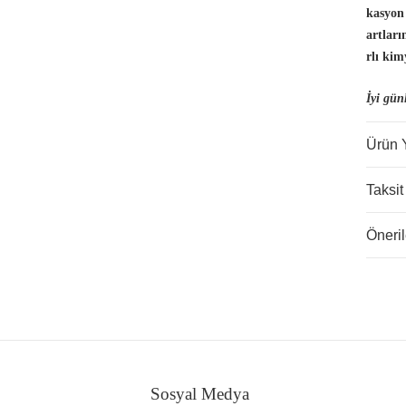
kasyon
artlar
rlı kim
İyi gün
Ürün 
Taksit
Öneril
Sosyal Medya