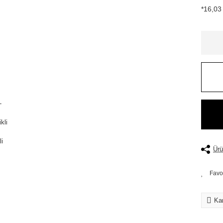
*16,03 
Ürü
Kar