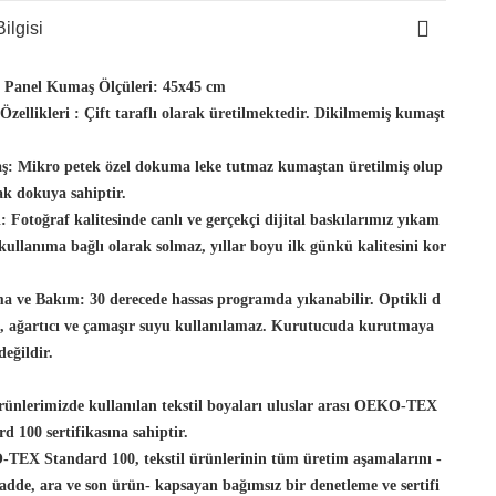
ilgisi
t Panel Kumaş Ölçüleri:
45x45 cm
zellikleri :
Çift taraflı olarak üretilmektedir. Dikilmemiş kumaşt
ş:
Mikro petek özel dokuma leke tutmaz kumaştan üretilmiş olup
k dokuya sahiptir.
:
Fotoğraf kalitesinde canlı ve gerçekçi dijital baskılarımız yıkam
kullanıma bağlı olarak solmaz, yıllar boyu ilk günkü kalitesini kor
a ve Bakım:
30 derecede hassas programda yıkanabilir. Optikli d
n, ağartıcı ve çamaşır suyu kullanılamaz. Kurutucuda kurutmaya
eğildir.
rimizde kullanılan tekstil boyaları uluslar arası OEKO-TEX
d 100 sertifikasına sahiptir.
TEX Standard 100, tekstil ürünlerinin tüm üretim aşamalarını -
dde, ara ve son ürün- kapsayan bağımsız bir denetleme ve sertifi