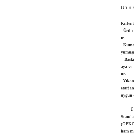
Ürün B
Kırlen
Ürün Ö
ır.
Kuma
yumuşa
Baskı
aya ve 
ur.
Yıkam
etarja
uygun d
Ürünle
Standar
(OEKO-
ham ma