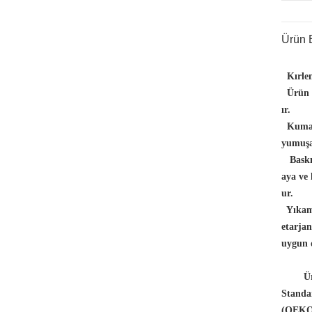
Ürün B
Kırlen
Ürün Ö
ır.
Kuma
yumuşa
Baskı
aya ve 
ur.
Yıkam
etarja
uygun d
Ürünle
Standar
(OEKO-