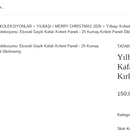
KOLEKSİYONLAR
YILBAŞI / MERRY CHRISTMAS 2026
Yılbaşı Kırle
oleksiyonu- Ekoseli Geyik Kafalı Kırlent Paneli - 2'li Kumaş Kırlent Paneli Di
TATA
Yıl
Kaf
Kır
150,
Katego
Stok K