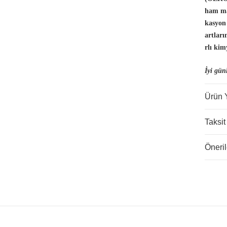
ham ma
kasyon
artlar
rlı kim
İyi gün
Ürün 
Taksit
Öneril