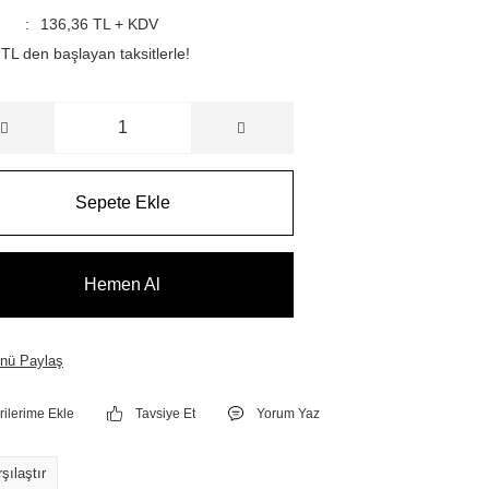
136,36 TL + KDV
TL den başlayan taksitlerle!
Sepete Ekle
Hemen Al
nü Paylaş
Tavsiye Et
Yorum Yaz
şılaştır