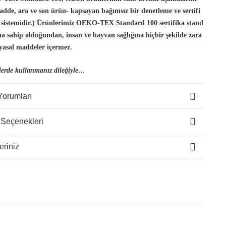
dde, ara ve son ürün- kapsayan bağımsız bir denetleme ve sertifi
 sistemidir.) Ürünlerimiz OEKO-TEX Standard 100 sertifika stand
ına sahip olduğundan, insan
ve hayvan sağlığına hiçbir şekilde zara
yasal maddeler içermez.
lerde kullanmanız dileğiyle…
Yorumları
 Seçenekleri
eriniz