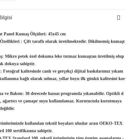
ilgisi
t Panel Kumaş Ölçüleri:
45x45 cm
zellikleri :
Çift taraflı olarak üretilmektedir. Dikilmemiş kumaşt
ş:
Mikro petek özel dokuma leke tutmaz kumaştan üretilmiş olup
k dokuya sahiptir.
:
Fotoğraf kalitesinde canlı ve gerçekçi dijital baskılarımız yıkam
kullanıma bağlı olarak solmaz, yıllar boyu ilk günkü kalitesini kor
a ve Bakım:
30 derecede hassas programda yıkanabilir. Optikli d
n, ağartıcı ve çamaşır suyu kullanılamaz. Kurutucuda kurutmaya
eğildir.
rimizde kullanılan tekstil boyaları uluslar arası OEKO-TEX
d 100 sertifikasına sahiptir.
TEX Standard 100, tekstil ürünlerinin tüm üretim aşamalarını -