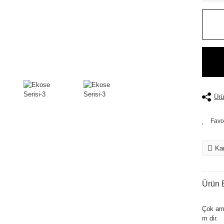
Ürü
Kar
Ürün B
Çok am
m dir.