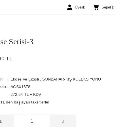
Üyelik
Sepet
(
)
se Serisi-3
90 TL
ri
Ekose Ve Çizgili
,
SONBAHAR-KIŞ KOLEKSİYONU
odu
AGSX1678
272,64 TL + KDV
TL den başlayan taksitlerle!