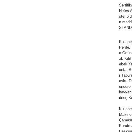
Sertifi
Nefes Al
ster ol
n madde
STANDAR
Kullan
Perde,
a Örtüs
ak Kılı
ebek Ya
anta, Be
r Tabur
askı, D
encere 
hayvan 
desi, K
Kullanm
Makine
Çamaşır
Kurutm
Baskısı