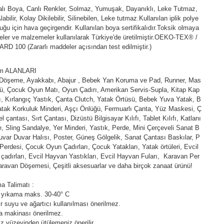
kalı Boya, Canlı Renkler, Solmaz, Yumuşak, Dayanıklı, Leke Tutmaz,
abilir, Kolay Dikilebilir, Silinebilen, Leke tutmaz.Kullanılan iplik polye
duğu için hava geçirgendir. Kullanılan boya sertifikalıdır.Toksik olmaya
ler ve malzemeler kullanılarak Türkiye'de üretilmiştir.OEKO-TEX® /
D 100 (Zararlı maddeler açısından test edilmiştir.)
ım ALANLARI
 Döşeme, Ayakkabı, Abajur , Bebek Yan Koruma ve Pad, Runner, Mas
ü, Çocuk Oyun Matı, Oyun Çadırı, Amerikan Servis-Supla, Kitap Kap
fı, Kırlangıç Yastık, Çanta Clutch, Yatak Örtüsü, Bebek Yuva Yatak, B
tak Korkuluk Minderi, Aşçı Önlüğü, Fermuarlı Çanta, Yüz Maskesi, Ç
l çantası, Sırt Çantası, Dizüstü Bilgisayar Kılıfı, Tablet Kılıfı, Katlanı
e, Sling Sandalye, Yer Minderi, Yastık, Perde, Mini Çerçeveli Sanat B
uvar Duvar Halısı, Poster, Güneş Gölgelik, Sanat Çantası Baskılar, P
Perdesi, Çocuk Oyun Çadırları, Çocuk Yatakları, Yatak örtüleri, Evcil
çadırları, Evcil Hayvan Yastıkları, Evcil Hayvan Fuları, Karavan Per
aravan Döşemesi, Çeşitli aksesuarlar ve daha birçok zanaat ürünü!
a Talimatı :
 yıkama maks. 30-40° C
 suyu ve ağartıcı kullanılması önerilmez.
a makinası önerilmez.
z yüzeyinden ütülemeniz önerilir.