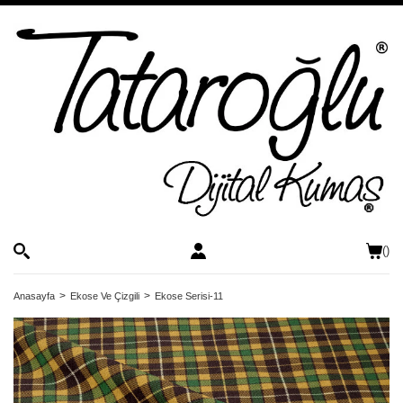
(
)
Anasayfa
Ekose Ve Çizgili
Ekose Serisi-11