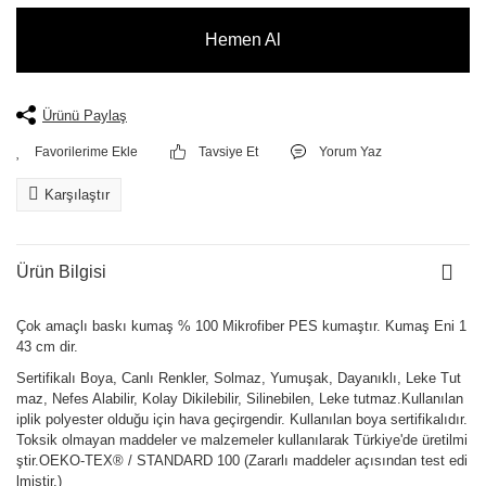
Hemen Al
Ürünü Paylaş
Tavsiye Et
Yorum Yaz
Karşılaştır
Ürün Bilgisi
Çok amaçlı baskı kumaş % 100 Mikrofiber PES kumaştır. Kumaş Eni 1
43 cm dir.
Sertifikalı Boya, Canlı Renkler, Solmaz, Yumuşak, Dayanıklı, Leke Tut
maz, Nefes Alabilir, Kolay Dikilebilir, Silinebilen, Leke tutmaz.Kullanılan
iplik polyester olduğu için hava geçirgendir. Kullanılan boya sertifikalıdır.
Toksik olmayan maddeler ve malzemeler kullanılarak Türkiye'de üretilmi
ştir.OEKO-TEX® / STANDARD 100 (Zararlı maddeler açısından test edi
lmiştir.)