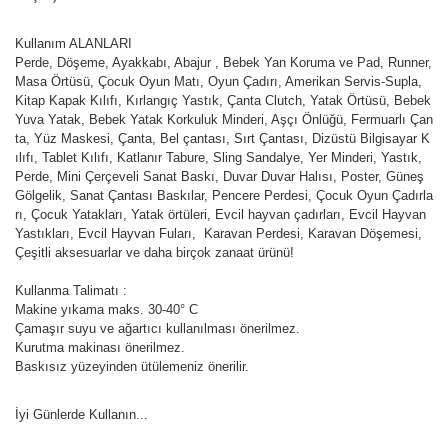
Kullanım ALANLARI
Perde, Döşeme, Ayakkabı, Abajur , Bebek Yan Koruma ve Pad, Runner,
Masa Örtüsü, Çocuk Oyun Matı, Oyun Çadırı, Amerikan Servis-Supla,
Kitap Kapak Kılıfı, Kırlangıç Yastık, Çanta Clutch, Yatak Örtüsü, Bebek
Yuva Yatak, Bebek Yatak Korkuluk Minderi, Aşçı Önlüğü, Fermuarlı Çan
ta, Yüz Maskesi, Çanta, Bel çantası, Sırt Çantası, Dizüstü Bilgisayar K
ılıfı, Tablet Kılıfı, Katlanır Tabure, Sling Sandalye, Yer Minderi, Yastık,
Perde, Mini Çerçeveli Sanat Baskı, Duvar Duvar Halısı, Poster, Güneş
Gölgelik, Sanat Çantası Baskılar, Pencere Perdesi, Çocuk Oyun Çadırla
rı, Çocuk Yatakları, Yatak örtüleri, Evcil hayvan çadırları, Evcil Hayvan
Yastıkları, Evcil Hayvan Fuları, Karavan Perdesi, Karavan Döşemesi,
Çeşitli aksesuarlar ve daha birçok zanaat ürünü!
Kullanma Talimatı :
Makine yıkama maks. 30-40° C
Çamaşır suyu ve ağartıcı kullanılması önerilmez.
Kurutma makinası önerilmez.
Baskısız yüzeyinden ütülemeniz önerilir.
İyi Günlerde Kullanın...