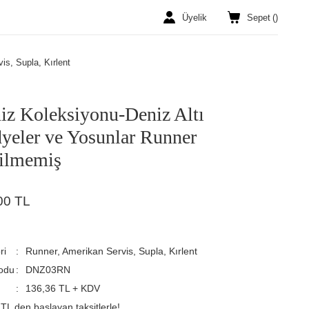
Üyelik
Sepet
(
)
is, Supla, Kırlent
iz Koleksiyonu-Deniz Altı
yeler ve Yosunlar Runner
ilmemiş
00 TL
ri
Runner, Amerikan Servis, Supla, Kırlent
odu
DNZ03RN
136,36 TL + KDV
TL den başlayan taksitlerle!