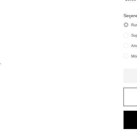
Seçene
Run
Sup
Ame
Mod