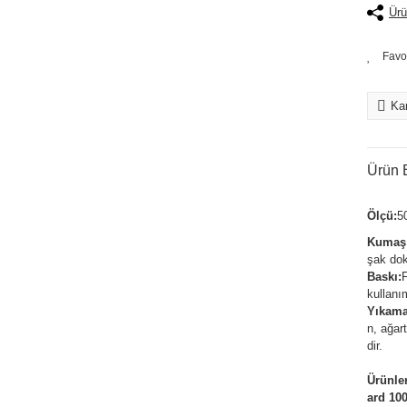
Ürü
Kar
Ürün B
Ölçü:
5
Kumaş
şak dok
Baskı:
F
kullanı
Yıkama
n, ağar
dir.
Ürünle
ard 100