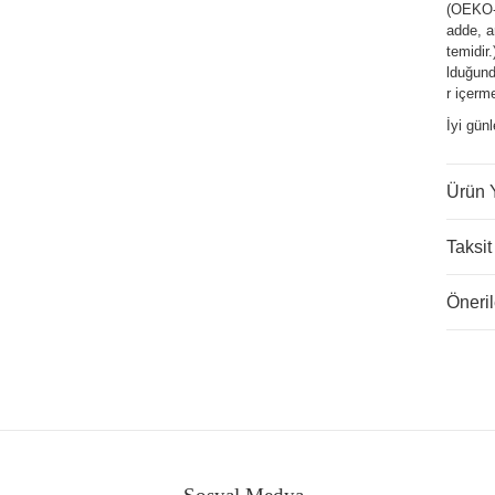
(OEKO-T
adde, a
temidir
lduğund
r içerm
İyi gün
Ürün 
Taksit
Öneril