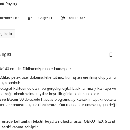
nü Paylaş
Tavsiye Et
Yorum Yaz
şılaştır
ilgisi
0x143 cm dir. Dikilmemiş runner kumaşıdır.
:
Mikro petek özel dokuma leke tutmaz kumaştan üretilmiş olup yumu
uya sahiptir.
otoğraf kalitesinde canlı ve gerçekçi dijital baskılarımız yıkamaya ve
ma bağlı olarak solmaz, yıllar boyu ilk günkü kalitesini korur.
 ve Bakım:
30 derecede hassas programda yıkanabilir. Optikli detarja
tıcı ve çamaşır suyu kullanılamaz. Kurutucuda kurutmaya uygun değil
rimizde kullanılan tekstil boyaları uluslar arası OEKO-TEX Stand
 sertifikasına sahiptir.