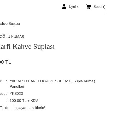
Üyelik
Sepet
(
)
Kahve Suplası
ROĞLU KUMAŞ
arfi Kahve Suplası
00 TL
ri
YAPRAKLI HARFLİ KAHVE SUPLASI
,
Supla Kumaş
Panelleri
odu
YKS023
100,00 TL + KDV
TL den başlayan taksitlerle!