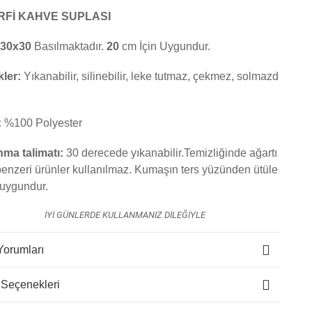
RFİ KAHVE SUPLASI
30x30
Basılmaktadır.
20
cm İçin Uygundur.
kler:
Yıkanabilir, silinebilir, leke tutmaz, çekmez, solmazd
:
%100 Polyester
nma talimatı:
30 derecede yıkanabilir.Temizliğinde ağartı
benzeri ürünler kullanılmaz. K
umaşın ters yüzünden ütüle
uygundur.
İYİ GÜNLERDE KULLANMANIZ DİLEĞİYLE
Yorumları
 Seçenekleri