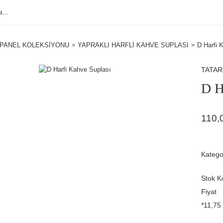
PANEL KOLEKSİYONU
YAPRAKLI HARFLİ KAHVE SUPLASI
D Harfi 
TATA
D H
110,
Katego
Stok K
Fiyat
*11,75 