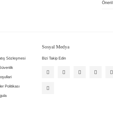
Öneril
Sosyal Medya
atış Sözleşmesi
Bizi Takip Edin
 Güvenlik
oşullari
ler Politikası
gula