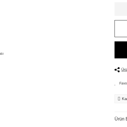
Ürü
Kar
Ürün B