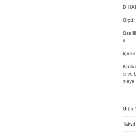
D HA
Ölçü:
Özelli
ır.
İçerik
Kulla
cı ve 
meye 
Ürün 
Taksit