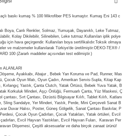
ilgisi
açlı baskı kumaş % 100 Mikrofiber PES kumaştır. Kumaş Eni 143 c
kalı Boya, Canlı Renkler, Solmaz, Yumuşak, Dayanıklı, Leke Tutmaz,
abilir, Kolay Dikilebilir, Silinebilen, Leke tutmaz.Kullanılan iplik polye
duğu için hava geçirgendir. Kullanılan boya sertifikalıdır.Toksik olmaya
ler ve malzemeler kullanılarak Türkiye'de üretilmiştir.OEKO-TEX® /
D 100 (Zararlı maddeler açısından test edilmiştir.)
ım ALANLARI
 Döşeme, Ayakkabı, Abajur , Bebek Yan Koruma ve Pad, Runner, Mas
ü, Çocuk Oyun Matı, Oyun Çadırı, Amerikan Servis-Supla, Kitap Kap
fı, Kırlangıç Yastık, Çanta Clutch, Yatak Örtüsü, Bebek Yuva Yatak, B
tak Korkuluk Minderi, Aşçı Önlüğü, Fermuarlı Çanta, Yüz Maskesi, Ç
l çantası, Sırt Çantası, Dizüstü Bilgisayar Kılıfı, Tablet Kılıfı, Katlanı
e, Sling Sandalye, Yer Minderi, Yastık, Perde, Mini Çerçeveli Sanat B
uvar Duvar Halısı, Poster, Güneş Gölgelik, Sanat Çantası Baskılar, P
Perdesi, Çocuk Oyun Çadırları, Çocuk Yatakları, Yatak örtüleri, Evcil
çadırları, Evcil Hayvan Yastıkları, Evcil Hayvan Fuları, Karavan Per
aravan Döşemesi, Çeşitli aksesuarlar ve daha birçok zanaat ürünü!