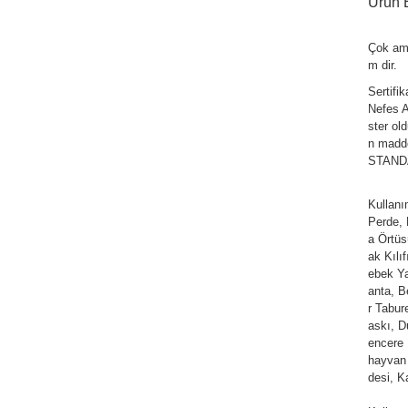
Ürün B
Çok am
m dir.
Sertifi
Nefes Al
ster ol
n madde
STANDAR
Kullan
Perde,
a Örtüs
ak Kılı
ebek Ya
anta, Be
r Tabur
askı, D
encere 
hayvan 
desi, K