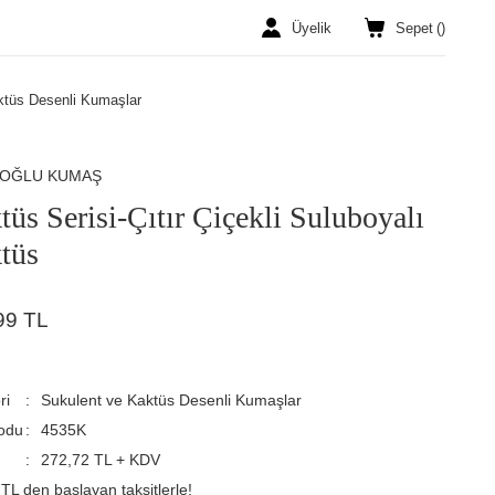
Üyelik
Sepet
(
)
ktüs Desenli Kumaşlar
ROĞLU KUMAŞ
tüs Serisi-Çıtır Çiçekli Suluboyalı
tüs
99 TL
ri
Sukulent ve Kaktüs Desenli Kumaşlar
odu
4535K
272,72 TL + KDV
TL den başlayan taksitlerle!