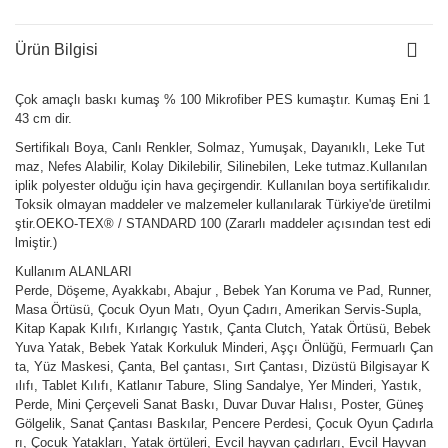
Ürün Bilgisi
Çok amaçlı baskı kumaş % 100 Mikrofiber PES kumaştır. Kumaş Eni 1
43 cm dir.
Sertifikalı Boya, Canlı Renkler, Solmaz, Yumuşak, Dayanıklı, Leke Tut
maz, Nefes Alabilir, Kolay Dikilebilir, Silinebilen, Leke tutmaz.Kullanılan
iplik polyester olduğu için hava geçirgendir. Kullanılan boya sertifikalıdır.
Toksik olmayan maddeler ve malzemeler kullanılarak Türkiye'de üretilmi
ştir.OEKO-TEX® / STANDARD 100 (Zararlı maddeler açısından test edi
lmiştir.)
Kullanım ALANLARI
Perde, Döşeme, Ayakkabı, Abajur , Bebek Yan Koruma ve Pad, Runner,
Masa Örtüsü, Çocuk Oyun Matı, Oyun Çadırı, Amerikan Servis-Supla,
Kitap Kapak Kılıfı, Kırlangıç Yastık, Çanta Clutch, Yatak Örtüsü, Bebek
Yuva Yatak, Bebek Yatak Korkuluk Minderi, Aşçı Önlüğü, Fermuarlı Çan
ta, Yüz Maskesi, Çanta, Bel çantası, Sırt Çantası, Dizüstü Bilgisayar K
ılıfı, Tablet Kılıfı, Katlanır Tabure, Sling Sandalye, Yer Minderi, Yastık,
Perde, Mini Çerçeveli Sanat Baskı, Duvar Duvar Halısı, Poster, Güneş
Gölgelik, Sanat Çantası Baskılar, Pencere Perdesi, Çocuk Oyun Çadırla
rı, Çocuk Yatakları, Yatak örtüleri, Evcil hayvan çadırları, Evcil Hayvan