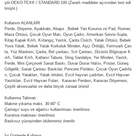
ştir.OEKO-TEX® / STANDARD 100 (Zararlı maddeler açısından test edi
lmiştir.)
Kullanım ALANLARI
Perde, Döşeme, Ayakkabı, Abajur , Bebek Yan Koruma ve Pad, Runner,
Masa Örtüsü, Çocuk Oyun Matı, Oyun Çadırı, Amerikan Servis-Supla,
Kitap Kapak Kılıfı, Kırlangıç Yastık, Çanta Clutch, Yatak Örtüsü, Bebek
Yuva Yatak, Bebek Yatak Korkuluk Minderi, Aşçı Önlüğü, Fermuarlı Çan
ta, Yüz Maskesi, Çanta, Bel çantası, Sırt Çantası, Dizüstü Bilgisayar K
ılıfı, Tablet Kılıfı, Katlanır Tabure, Sling Sandalye, Yer Minderi, Yastık,
Perde, Mini Çerçeveli Sanat Baskı, Duvar Duvar Halısı, Poster, Güneş
Gölgelik, Sanat Çantası Baskılar, Pencere Perdesi, Çocuk Oyun Çadırla
rı, Çocuk Yatakları, Yatak örtüleri, Evcil hayvan çadırları, Evcil Hayvan
Yastıkları, Evcil Hayvan Fuları, Karavan Perdesi, Karavan Döşemesi,
Çeşitli aksesuarlar ve daha birçok zanaat ürünü!
Kullanma Talimatı :
Makine yıkama maks. 30-40° C
Çamaşır suyu ve ağartıcı kullanılması önerilmez.
Kurutma makinası önerilmez.
Baskısız yüzeyinden ütülemeniz önerilir.
İyi Günlerde Kullanın...