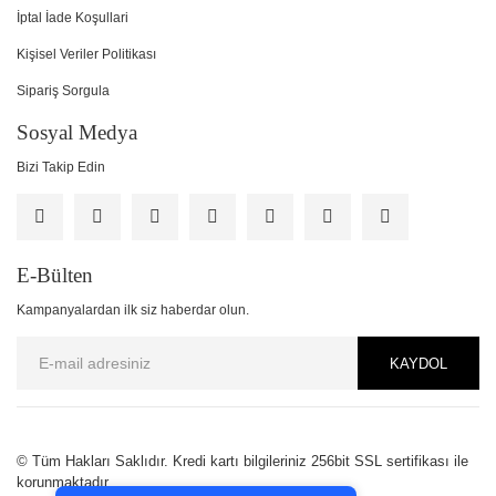
İptal İade Koşullari
Kişisel Veriler Politikası
Sipariş Sorgula
Sosyal Medya
Bizi Takip Edin
E-Bülten
Kampanyalardan ilk siz haberdar olun.
KAYDOL
PCI-DSS Ödeme Güvenliği
© Tüm Hakları Saklıdır. Kredi kartı bilgileriniz 256bit SSL sertifikası ile
korunmaktadır.
7/24 Canlı Destek