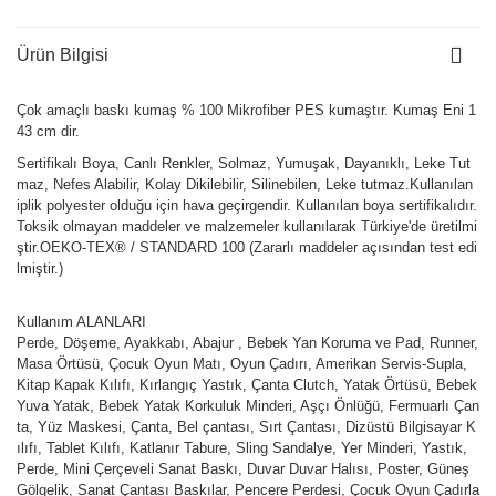
Ürün Bilgisi
Çok amaçlı baskı kumaş % 100 Mikrofiber PES kumaştır. Kumaş Eni 1
43 cm dir.
Sertifikalı Boya, Canlı Renkler, Solmaz, Yumuşak, Dayanıklı, Leke Tut
maz, Nefes Alabilir, Kolay Dikilebilir, Silinebilen, Leke tutmaz.Kullanılan
iplik polyester olduğu için hava geçirgendir. Kullanılan boya sertifikalıdır.
Toksik olmayan maddeler ve malzemeler kullanılarak Türkiye'de üretilmi
ştir.OEKO-TEX® / STANDARD 100 (Zararlı maddeler açısından test edi
lmiştir.)
Kullanım ALANLARI
Perde, Döşeme, Ayakkabı, Abajur , Bebek Yan Koruma ve Pad, Runner,
Masa Örtüsü, Çocuk Oyun Matı, Oyun Çadırı, Amerikan Servis-Supla,
Kitap Kapak Kılıfı, Kırlangıç Yastık, Çanta Clutch, Yatak Örtüsü, Bebek
Yuva Yatak, Bebek Yatak Korkuluk Minderi, Aşçı Önlüğü, Fermuarlı Çan
ta, Yüz Maskesi, Çanta, Bel çantası, Sırt Çantası, Dizüstü Bilgisayar K
ılıfı, Tablet Kılıfı, Katlanır Tabure, Sling Sandalye, Yer Minderi, Yastık,
Perde, Mini Çerçeveli Sanat Baskı, Duvar Duvar Halısı, Poster, Güneş
Gölgelik, Sanat Çantası Baskılar, Pencere Perdesi, Çocuk Oyun Çadırla