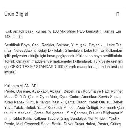
Ürün Bilgisi
Çok amaçlı baskı kumaş % 100 Mikrofiber PES kumaştır. Kumaş Eni
143 cm dir.
Sertifikalı Boya, Canlı Renkler, Solmaz, Yumuşak, Dayanıklı, Leke Tut
maz, Nefes Alabilir, Kolay Dikilebilir, Silinebilen, Leke tutmaz.Kullanılan
iplik polyester olduğu için hava geçirgendir. Kullanılan boya sertifikalıdır.
Toksik olmayan maddeler ve malzemeler kullanılarak Türkiye'de üretilmi
ştir.OEKO-TEX® / STANDARD 100 (Zararlı maddeler açısından test edi
lmiştir.)
Kullanım ALANLARI
Perde, Döşeme, Ayakkabı, Abajur , Bebek Yan Koruma ve Pad, Runner,
Masa Örtüsü, Çocuk Oyun Matı, Oyun Çadırı, Amerikan Servis-Supla,
Kitap Kapak Kılıfı, Kırlangıç Yastık, Çanta Clutch, Yatak Örtüsü, Bebek
Yuva Yatak, Bebek Yatak Korkuluk Minderi, Aşçı Önlüğü, Fermuarlı Çan
ta, Yüz Maskesi, Çanta, Bel çantası, Sırt Çantası, Dizüstü Bilgisayar K
ılıfı, Tablet Kılıfı, Katlanır Tabure, Sling Sandalye, Yer Minderi, Yastık,
Perde, Mini Çerçeveli Sanat Baskı, Duvar Duvar Halısı, Poster, Güneş