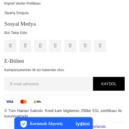
Kişisel Veriler Politikası
Sipariş Sorgula
Sosyal Medya
Bizi Takip Edin
E-Bülten
Kampanyalardan ilk siz haberdar olun.
KAYDOL
PCI-DSS Ödeme Güvenliği
© Tüm Hakları Saklıdır. Kredi kartı bilgileriniz 256bit SSL sertifikası ile
korunmaktadır.
7/24 Canlı Destek
Korumalı Alışveriş
ile
ideasoft
e-
iyzico Korumalı Alışveriş