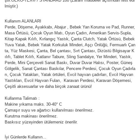
ştir.OEKO-TEX® / STANDARD 100 (Zararlı maddeler açısından test edi
lmiştir.)
Kullanım ALANLARI
Perde, Döşeme, Ayakkabı, Abajur , Bebek Yan Koruma ve Pad, Runner,
Masa Örtüsü, Çocuk Oyun Matı, Oyun Çadırı, Amerikan Servis-Supla,
Kitap Kapak Kılıfı, Kırlangıç Yastık, Çanta Clutch, Yatak Örtüsü, Bebek
Yuva Yatak, Bebek Yatak Korkuluk Minderi, Aşçı Önlüğü, Fermuarlı Çan
ta, Yüz Maskesi, Çanta, Bel çantası, Sırt Çantası, Dizüstü Bilgisayar K
ılıfı, Tablet Kılıfı, Katlanır Tabure, Sling Sandalye, Yer Minderi, Yastık,
Perde, Mini Çerçeveli Sanat Baskı, Duvar Duvar Halısı, Poster, Güneş
Gölgelik, Sanat Çantası Baskılar, Pencere Perdesi, Çocuk Oyun Çadırla
rı, Çocuk Yatakları, Yatak örtüleri, Evcil hayvan çadırları, Evcil Hayvan
Yastıkları, Evcil Hayvan Fuları, Karavan Perdesi, Karavan Döşemesi,
Çeşitli aksesuarlar ve daha birçok zanaat ürünü!
Kullanma Talimatı :
Makine yıkama maks. 30-40° C
Çamaşır suyu ve ağartıcı kullanılması önerilmez.
Kurutma makinası önerilmez.
Baskısız yüzeyinden ütülemeniz önerilir.
İyi Günlerde Kullanın...