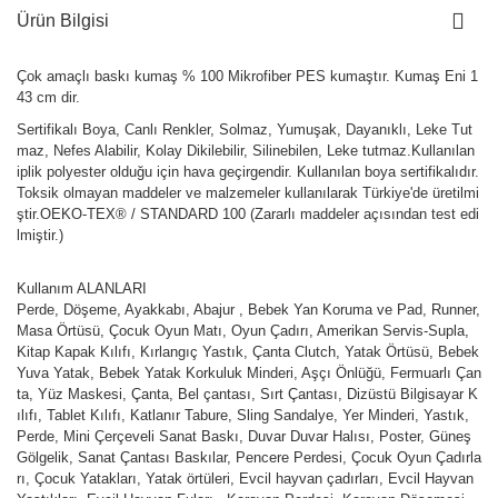
Ürün Bilgisi
Çok amaçlı baskı kumaş % 100 Mikrofiber PES kumaştır. Kumaş Eni 1
43 cm dir.
Sertifikalı Boya, Canlı Renkler, Solmaz, Yumuşak, Dayanıklı, Leke Tut
maz, Nefes Alabilir, Kolay Dikilebilir, Silinebilen, Leke tutmaz.Kullanılan
iplik polyester olduğu için hava geçirgendir. Kullanılan boya sertifikalıdır.
Toksik olmayan maddeler ve malzemeler kullanılarak Türkiye'de üretilmi
ştir.OEKO-TEX® / STANDARD 100 (Zararlı maddeler açısından test edi
lmiştir.)
Kullanım ALANLARI
Perde, Döşeme, Ayakkabı, Abajur , Bebek Yan Koruma ve Pad, Runner,
Masa Örtüsü, Çocuk Oyun Matı, Oyun Çadırı, Amerikan Servis-Supla,
Kitap Kapak Kılıfı, Kırlangıç Yastık, Çanta Clutch, Yatak Örtüsü, Bebek
Yuva Yatak, Bebek Yatak Korkuluk Minderi, Aşçı Önlüğü, Fermuarlı Çan
ta, Yüz Maskesi, Çanta, Bel çantası, Sırt Çantası, Dizüstü Bilgisayar K
ılıfı, Tablet Kılıfı, Katlanır Tabure, Sling Sandalye, Yer Minderi, Yastık,
Perde, Mini Çerçeveli Sanat Baskı, Duvar Duvar Halısı, Poster, Güneş
Gölgelik, Sanat Çantası Baskılar, Pencere Perdesi, Çocuk Oyun Çadırla
rı, Çocuk Yatakları, Yatak örtüleri, Evcil hayvan çadırları, Evcil Hayvan