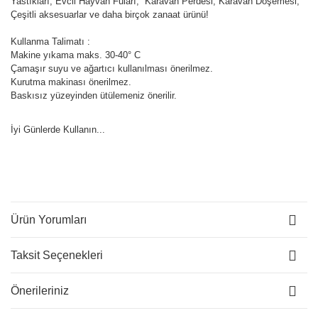
Yastıkları, Evcil Hayvan Fuları, Karavan Perdesi, Karavan Döşemesi,
Çeşitli aksesuarlar ve daha birçok zanaat ürünü!
Kullanma Talimatı :
Makine yıkama maks. 30-40° C
Çamaşır suyu ve ağartıcı kullanılması önerilmez.
Kurutma makinası önerilmez.
Baskısız yüzeyinden ütülemeniz önerilir.
İyi Günlerde Kullanın...
Ürün Yorumları
Taksit Seçenekleri
Önerileriniz