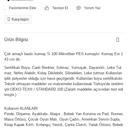
Tavsiye Et
Yorum Yaz
Karşılaştır
Ürün Bilgisi
Çok amaçlı baskı kumaş % 100 Mikrofiber PES kumaştır. Kumaş Eni 1
43 cm dir.
Sertifikalı Boya, Canlı Renkler, Solmaz, Yumuşak, Dayanıklı, Leke Tut
maz, Nefes Alabilir, Kolay Dikilebilir, Silinebilen, Leke tutmaz.Kullanılan
iplik polyester olduğu için hava geçirgendir. Kullanılan boya sertifikalıdır.
Toksik olmayan maddeler ve malzemeler kullanılarak Türkiye'de üretilmi
ştir.OEKO-TEX® / STANDARD 100 (Zararlı maddeler açısından test edi
lmiştir.)
Kullanım ALANLARI
Perde, Döşeme, Ayakkabı, Abajur , Bebek Yan Koruma ve Pad, Runner,
Masa Örtüsü, Çocuk Oyun Matı, Oyun Çadırı, Amerikan Servis-Supla,
Kitap Kapak Kılıfı, Kırlangıç Yastık, Çanta Clutch, Yatak Örtüsü, Bebek