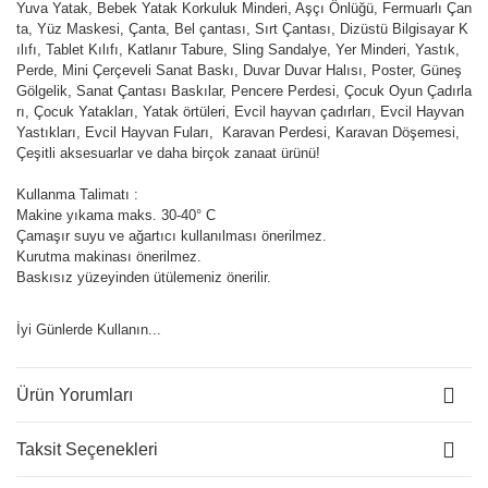
Yuva Yatak, Bebek Yatak Korkuluk Minderi, Aşçı Önlüğü, Fermuarlı Çan
ta, Yüz Maskesi, Çanta, Bel çantası, Sırt Çantası, Dizüstü Bilgisayar K
ılıfı, Tablet Kılıfı, Katlanır Tabure, Sling Sandalye, Yer Minderi, Yastık,
Perde, Mini Çerçeveli Sanat Baskı, Duvar Duvar Halısı, Poster, Güneş
Gölgelik, Sanat Çantası Baskılar, Pencere Perdesi, Çocuk Oyun Çadırla
rı, Çocuk Yatakları, Yatak örtüleri, Evcil hayvan çadırları, Evcil Hayvan
Yastıkları, Evcil Hayvan Fuları, Karavan Perdesi, Karavan Döşemesi,
Çeşitli aksesuarlar ve daha birçok zanaat ürünü!
Kullanma Talimatı :
Makine yıkama maks. 30-40° C
Çamaşır suyu ve ağartıcı kullanılması önerilmez.
Kurutma makinası önerilmez.
Baskısız yüzeyinden ütülemeniz önerilir.
İyi Günlerde Kullanın...
Ürün Yorumları
Taksit Seçenekleri