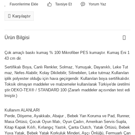
Tavsiye Et
Yorum Yaz
Karşılaştır
Ürün Bilgisi
Çok amaçlı baskı kumaş % 100 Mikrofiber PES kumaştır. Kumaş Eni 1
43 cm dir.
Sertifikalı Boya, Canlı Renkler, Solmaz, Yumuşak, Dayanıklı, Leke Tut
maz, Nefes Alabilir, Kolay Dikilebilir, Silinebilen, Leke tutmaz.Kullanılan
iplik polyester olduğu için hava geçirgendir. Kullanılan boya sertifikalıdır.
Toksik olmayan maddeler ve malzemeler kullanılarak Türkiye'de üretilmi
ştir.OEKO-TEX® / STANDARD 100 (Zararlı maddeler açısından test edi
lmiştir.)
Kullanım ALANLARI
Perde, Döşeme, Ayakkabı, Abajur , Bebek Yan Koruma ve Pad, Runner,
Masa Örtüsü, Çocuk Oyun Matı, Oyun Çadırı, Amerikan Servis-Supla,
Kitap Kapak Kılıfı, Kırlangıç Yastık, Çanta Clutch, Yatak Örtüsü, Bebek
Yuva Yatak, Bebek Yatak Korkuluk Minderi, Aşçı Önlüğü, Fermuarlı Çan