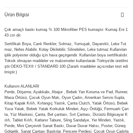
Ürün Bilgisi
Çok amaçlı baskı kumaş % 100 Mikrofiber PES kumaştır. Kumaş Eni 1
43 cm dir.
Sertifikalı Boya, Canlı Renkler, Solmaz, Yumuşak, Dayanıklı, Leke Tut
maz, Nefes Alabilir, Kolay Dikilebilir, Silinebilen, Leke tutmaz.Kullanılan
iplik polyester olduğu için hava geçirgendir. Kullanılan boya sertifikalıdır.
Toksik olmayan maddeler ve malzemeler kullanılarak Türkiye'de üretilmi
ştir.OEKO-TEX® / STANDARD 100 (Zararlı maddeler açısından test edi
lmiştir.)
Kullanım ALANLARI
Perde, Döşeme, Ayakkabı, Abajur , Bebek Yan Koruma ve Pad, Runner,
Masa Örtüsü, Çocuk Oyun Matı, Oyun Çadırı, Amerikan Servis-Supla,
Kitap Kapak Kılıfı, Kırlangıç Yastık, Çanta Clutch, Yatak Örtüsü, Bebek
Yuva Yatak, Bebek Yatak Korkuluk Minderi, Aşçı Önlüğü, Fermuarlı Çan
ta, Yüz Maskesi, Çanta, Bel çantası, Sırt Çantası, Dizüstü Bilgisayar K
ılıfı, Tablet Kılıfı, Katlanır Tabure, Sling Sandalye, Yer Minderi, Yastık,
Perde, Mini Çerçeveli Sanat Baskı, Duvar Duvar Halısı, Poster, Güneş
Gölgelik, Sanat Çantası Baskılar, Pencere Perdesi, Çocuk Oyun Çadırla