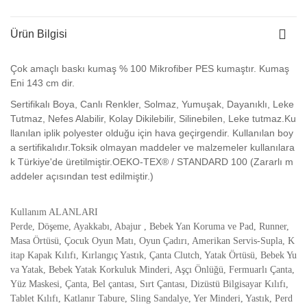
Ürün Bilgisi
Çok amaçlı baskı kumaş % 100 Mikrofiber PES kumaştır. Kumaş
Eni 143 cm dir.
Sertifikalı Boya, Canlı Renkler, Solmaz, Yumuşak, Dayanıklı, Leke
Tutmaz, Nefes Alabilir, Kolay Dikilebilir, Silinebilen, Leke tutmaz.Ku
llanılan iplik polyester olduğu için hava geçirgendir. Kullanılan boy
a sertifikalıdır.Toksik olmayan maddeler ve malzemeler kullanılara
k Türkiye'de üretilmiştir.OEKO-TEX® / STANDARD 100 (Zararlı m
addeler açısından test edilmiştir.)
Kullanım ALANLARI
Perde, Döşeme, Ayakkabı, Abajur , Bebek Yan Koruma ve Pad, Runner,
Masa Örtüsü, Çocuk Oyun Matı, Oyun Çadırı, Amerikan Servis-Supla, K
itap Kapak Kılıfı, Kırlangıç Yastık, Çanta Clutch, Yatak Örtüsü, Bebek Yu
va Yatak, Bebek Yatak Korkuluk Minderi, Aşçı Önlüğü, Fermuarlı Çanta,
Yüz Maskesi, Çanta, Bel çantası, Sırt Çantası, Dizüstü Bilgisayar Kılıfı,
Tablet Kılıfı, Katlanır Tabure, Sling Sandalye, Yer Minderi, Yastık, Perd