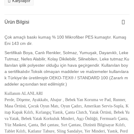
Karşılaştır
Ürün Bilgisi
Çok amaçlı baskı kumaş % 100 Mikrofiber PES kumaştır. Kumaş
Eni 143 cm dir.
Sertifikalı Boya, Canlı Renkler, Solmaz, Yumuşak, Dayanıklı, Leke
Tutmaz, Nefes Alabilir, Kolay Dikilebilir, Silinebilen, Leke tutmaz.Ku
llanılan iplik polyester olduğu için hava geçirgendir. Kullanılan boy
a sertifikalıdır.Toksik olmayan maddeler ve malzemeler kullanılara
k Türkiye'de üretilmiştir.OEKO-TEX® / STANDARD 100 (Zararlı m
addeler açısından test edilmiştir.)
Kullanım ALANLARI
Perde, Döşeme, Ayakkabı, Abajur , Bebek Yan Koruma ve Pad, Runner,
Masa Örtüsü, Çocuk Oyun Matı, Oyun Çadırı, Amerikan Servis-Supla, K
itap Kapak Kılıfı, Kırlangıç Yastık, Çanta Clutch, Yatak Örtüsü, Bebek Yu
va Yatak, Bebek Yatak Korkuluk Minderi, Aşçı Önlüğü, Fermuarlı Çanta,
Yüz Maskesi, Çanta, Bel çantası, Sırt Çantası, Dizüstü Bilgisayar Kılıfı,
Tablet Kılıfı, Katlanır Tabure, Sling Sandalye, Yer Minderi, Yastık, Perd