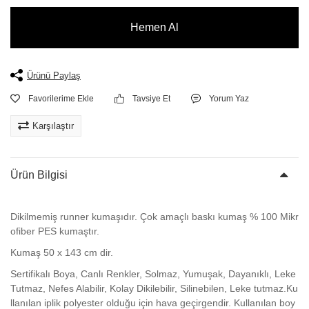
Hemen Al
Ürünü Paylaş
Tavsiye Et
Yorum Yaz
Karşılaştır
Ürün Bilgisi
Dikilmemiş runner kumaşıdır. Çok amaçlı baskı kumaş % 100 Mikr
ofiber PES kumaştır.
Kumaş
50 x 143 cm dir.
Sertifikalı Boya, Canlı Renkler, Solmaz, Yumuşak, Dayanıklı, Leke
Tutmaz, Nefes Alabilir, Kolay Dikilebilir, Silinebilen, Leke tutmaz.Ku
llanılan iplik polyester olduğu için hava geçirgendir. Kullanılan boy