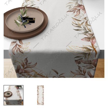
Polka Dot - Puantiye Koleksiyonu
Tüy Desenli Kumaşlar
Popart Koleksiyonu
Zebra Desenli Kumaşlar
YILBAŞI / MERRY CHRISTMAS 2026
Sevgililer Günü Koleksiyonu
Vintage Retro Koleksiyonu
William Morris Koleksiyonu