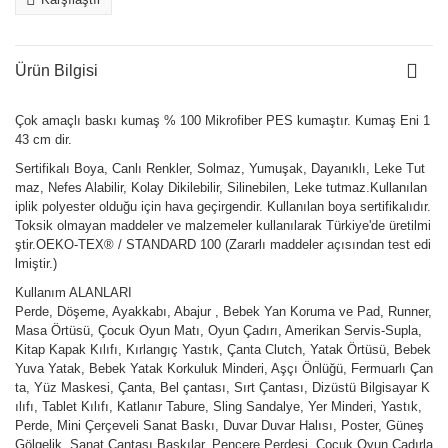
Ürün Bilgisi
Çok amaçlı baskı kumaş % 100 Mikrofiber PES kumaştır. Kumaş Eni 1
43 cm dir.
Sertifikalı Boya, Canlı Renkler, Solmaz, Yumuşak, Dayanıklı, Leke Tut
maz, Nefes Alabilir, Kolay Dikilebilir, Silinebilen, Leke tutmaz.Kullanılan
iplik polyester olduğu için hava geçirgendir. Kullanılan boya sertifikalıdır.
Toksik olmayan maddeler ve malzemeler kullanılarak Türkiye'de üretilmi
ştir.OEKO-TEX® / STANDARD 100 (Zararlı maddeler açısından test edi
lmiştir.)
Kullanım ALANLARI
Perde, Döşeme, Ayakkabı, Abajur , Bebek Yan Koruma ve Pad, Runner,
Masa Örtüsü, Çocuk Oyun Matı, Oyun Çadırı, Amerikan Servis-Supla,
Kitap Kapak Kılıfı, Kırlangıç Yastık, Çanta Clutch, Yatak Örtüsü, Bebek
Yuva Yatak, Bebek Yatak Korkuluk Minderi, Aşçı Önlüğü, Fermuarlı Çan
ta, Yüz Maskesi, Çanta, Bel çantası, Sırt Çantası, Dizüstü Bilgisayar K
ılıfı, Tablet Kılıfı, Katlanır Tabure, Sling Sandalye, Yer Minderi, Yastık,
Perde, Mini Çerçeveli Sanat Baskı, Duvar Duvar Halısı, Poster, Güneş
Gölgelik, Sanat Çantası Baskılar, Pencere Perdesi, Çocuk Oyun Çadırla