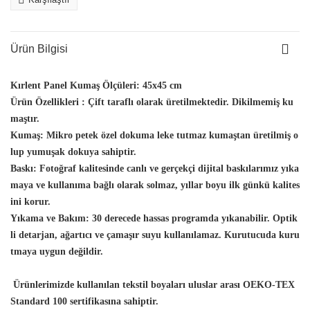
Ürün Bilgisi
Kırlent Panel Kumaş Ölçüleri:
45x45 cm
Ürün Özellikleri :
Çift taraflı olarak üretilmektedir. Dikilmemiş ku
maştır.
Kumaş:
Mikro petek özel dokuma leke tutmaz kumaştan üretilmiş o
lup yumuşak dokuya sahiptir.
Baskı:
Fotoğraf kalitesinde canlı ve gerçekçi dijital baskılarımız yıka
maya ve kullanıma bağlı olarak solmaz, yıllar boyu ilk günkü kalites
ini korur.
Yıkama ve Bakım:
30 derecede hassas programda yıkanabilir. Optik
li detarjan, ağartıcı ve çamaşır suyu kullanılamaz. Kurutucuda kuru
tmaya uygun değildir.
Ürünlerimizde kullanılan tekstil boyaları uluslar arası OEKO-TEX
Standard 100 sertifikasına sahiptir.