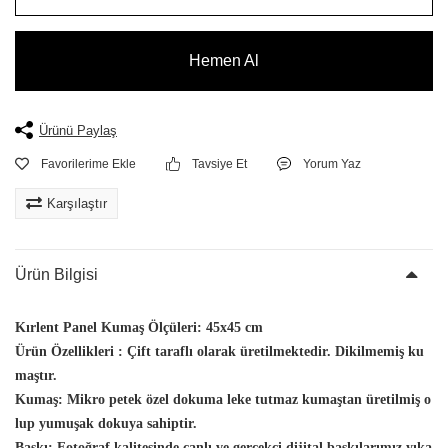
Hemen Al
Ürünü Paylaş
Tavsiye Et
Yorum Yaz
Karşılaştır
Ürün Bilgisi
Kırlent Panel Kumaş Ölçüleri:
45x45 cm
Ürün Özellikleri :
Çift taraflı olarak üretilmektedir. Dikilmemiş ku
maştır.
Kumaş:
Mikro petek özel dokuma leke tutmaz kumaştan üretilmiş o
lup yumuşak dokuya sahiptir.
Baskı:
Fotoğraf kalitesinde canlı ve gerçekçi dijital baskılarımız yıka