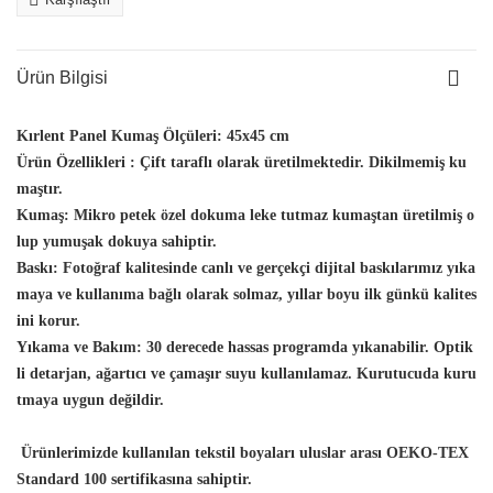
Ürün Bilgisi
Kırlent Panel Kumaş Ölçüleri:
45x45 cm
Ürün Özellikleri :
Çift taraflı olarak üretilmektedir. Dikilmemiş ku
maştır.
Kumaş:
Mikro petek özel dokuma leke tutmaz kumaştan üretilmiş o
lup yumuşak dokuya sahiptir.
Baskı:
Fotoğraf kalitesinde canlı ve gerçekçi dijital baskılarımız yıka
maya ve kullanıma bağlı olarak solmaz, yıllar boyu ilk günkü kalites
ini korur.
Yıkama ve Bakım:
30 derecede hassas programda yıkanabilir. Optik
li detarjan, ağartıcı ve çamaşır suyu kullanılamaz. Kurutucuda kuru
tmaya uygun değildir.
Ürünlerimizde kullanılan tekstil boyaları uluslar arası OEKO-TEX
Standard 100 sertifikasına sahiptir.